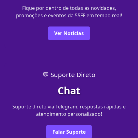
Fique por dentro de todas as novidades,
promoções e eventos da 55FF em tempo real!
Ver Notícias
💬 Suporte Direto
Chat
Suporte direto via Telegram, respostas rápidas e
atendimento personalizado!
Falar Suporte