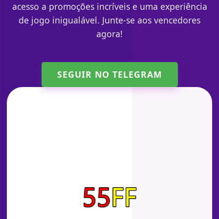
acesso a promoções incríveis e uma experiência
de jogo inigualável. Junte-se aos vencedores
agora!
SEGUIR NO TELEGRAM