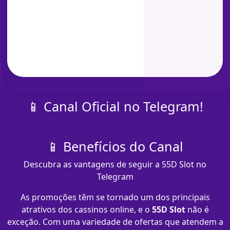
📱 Canal Oficial no Telegram!
📱 Benefícios do Canal
Descubra as vantagens de seguir a 55D Slot no
Telegram
As promoções têm se tornado um dos principais
atrativos dos cassinos online, e o
55D Slot
não é
exceção. Com uma variedade de ofertas que atendem a