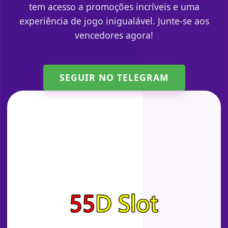
tem acesso a promoções incríveis e uma
experiência de jogo inigualável. Junte-se aos
vencedores agora!
SEGUIR NO TELEGRAM