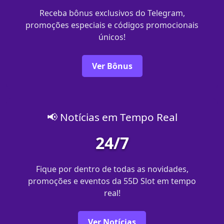
Receba bônus exclusivos do Telegram,
promoções especiais e códigos promocionais
únicos!
Ver Bônus
📢 Notícias em Tempo Real
24/7
Fique por dentro de todas as novidades,
promoções e eventos da 55D Slot em tempo
real!
Ver Notícias