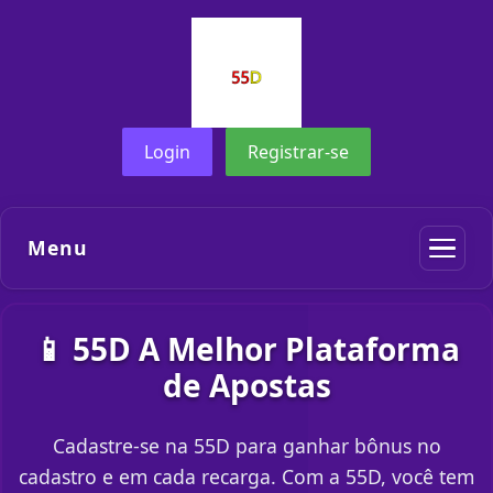
Login
Registrar-se
Menu
📱 55D A Melhor Plataforma
de Apostas
Cadastre-se na 55D para ganhar bônus no
cadastro e em cada recarga. Com a 55D, você tem