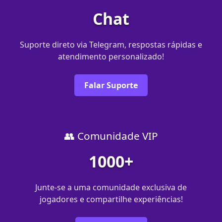
Chat
Suporte direto via Telegram, respostas rápidas e
atendimento personalizado!
Falar Suporte
👥 Comunidade VIP
1000+
Junte-se a uma comunidade exclusiva de
jogadores e compartilhe experiências!