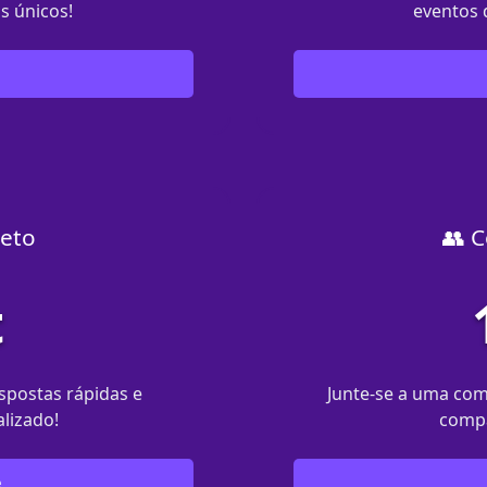
s únicos!
eventos 
reto
👥 
t
espostas rápidas e
Junte-se a uma com
lizado!
compa
e