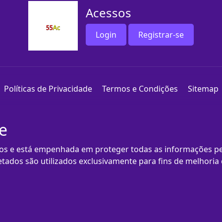
Acessos
Login
Registrar-se
Políticas de Privacidade
Termos e Condições
Sitemap
de
rios e está empenhada em proteger todas as informações p
tados são utilizados exclusivamente para fins de melhoria