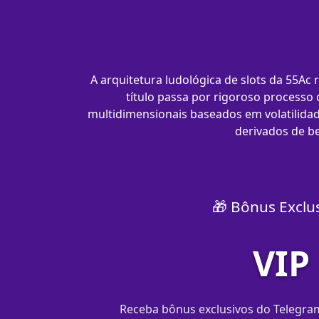
A arquitetura ludológica de slots da 55A
título passa por rigoroso processo 
multidimensionais baseados em volatilidad
derivados de be
🎁 Bônus Exclu
VIP
Receba bônus exclusivos do Telegra