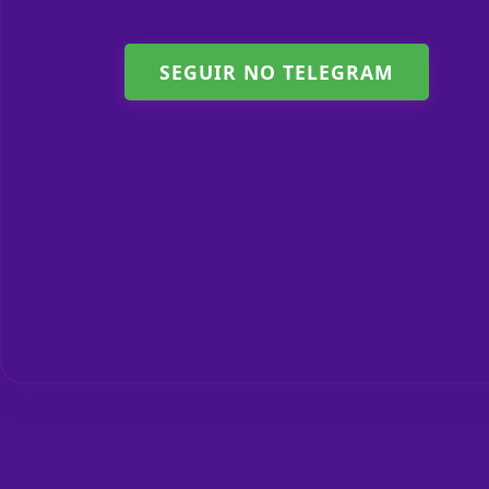
SEGUIR NO TELEGRAM