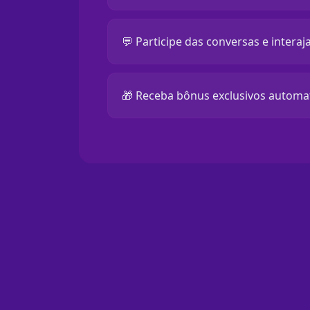
💬 Participe das conversas e interaj
🎁 Receba bônus exclusivos autom