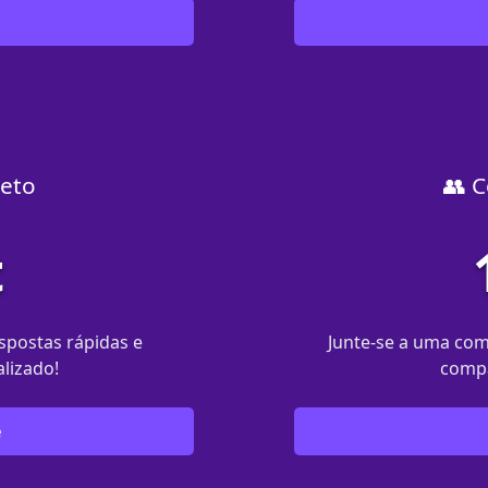
reto
👥 
t
espostas rápidas e
Junte-se a uma com
lizado!
compa
e