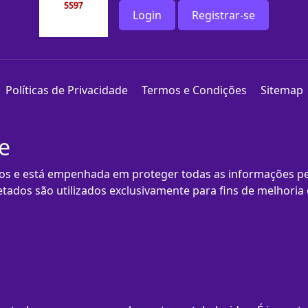
Login
Registrar-se
Políticas de Privacidade
Termos e Condições
Sitemap
de
rios e está empenhada em proteger todas as informações p
tados são utilizados exclusivamente para fins de melhoria