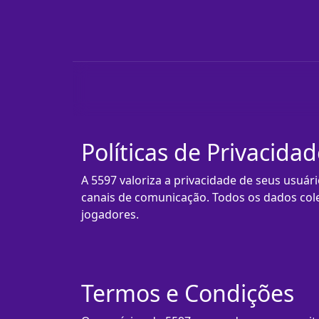
Políticas de Privacida
A 5597 valoriza a privacidade de seus usuá
canais de comunicação. Todos os dados cole
jogadores.
Termos e Condições