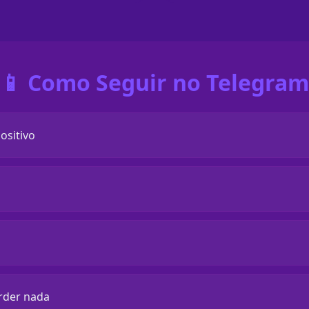
📱 Como Seguir no Telegram
ositivo
erder nada