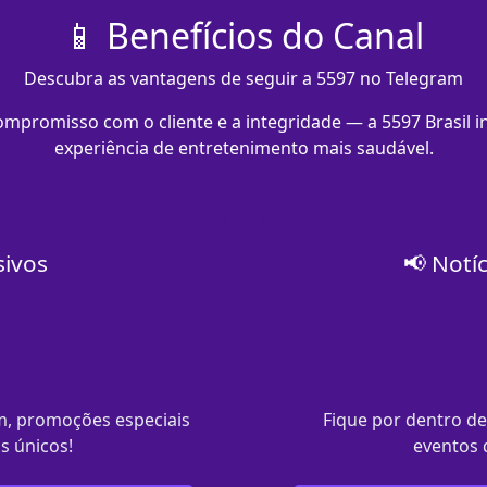
📱 Benefícios do Canal
Descubra as vantagens de seguir a 5597 no Telegram
ompromisso com o cliente e a integridade — a 5597 Brasil 
experiência de entretenimento mais saudável.
sivos
📢 Notí
m, promoções especiais
Fique por dentro d
s únicos!
eventos 