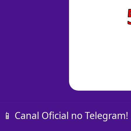
📱 Canal Oficial no Telegram!