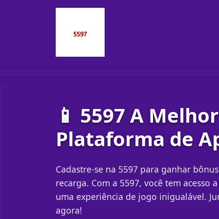
📱 5597 A Melhor
Plataforma de A
Cadastre-se na 5597 para ganhar bônus
recarga. Com a 5597, você tem acesso a
uma experiência de jogo inigualável. J
agora!