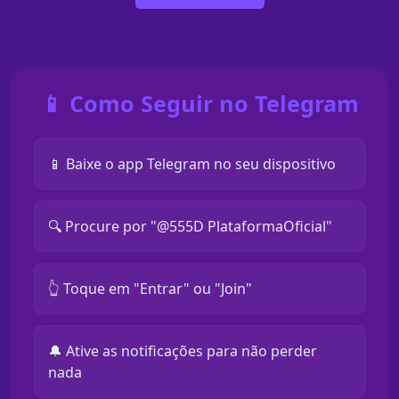
📱 Como Seguir no Telegram
📱 Baixe o app Telegram no seu dispositivo
🔍 Procure por "@555D PlataformaOficial"
👆 Toque em "Entrar" ou "Join"
🔔 Ative as notificações para não perder
nada