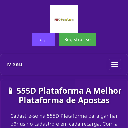
Login
Registrar-se
Menu
📱 555D Plataforma A Melhor
Plataforma de Apostas
Cadastre-se na 555D Plataforma para ganhar
bônus no cadastro e em cada recarga. Com a