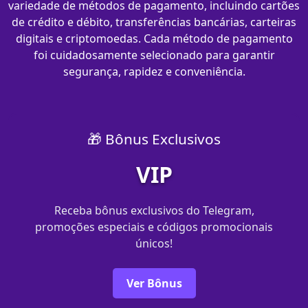
variedade de métodos de pagamento, incluindo cartões
de crédito e débito, transferências bancárias, carteiras
digitais e criptomoedas. Cada método de pagamento
foi cuidadosamente selecionado para garantir
segurança, rapidez e conveniência.
🎁 Bônus Exclusivos
VIP
Receba bônus exclusivos do Telegram,
promoções especiais e códigos promocionais
únicos!
Ver Bônus