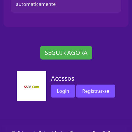
automaticamente
SEGUIR AGORA
Acessos
Login
Registrar-se