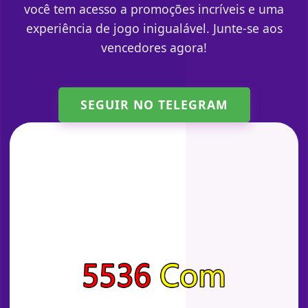
você tem acesso a promoções incríveis e uma
experiência de jogo inigualável. Junte-se aos
vencedores agora!
SEGUIR NO TELEGRAM