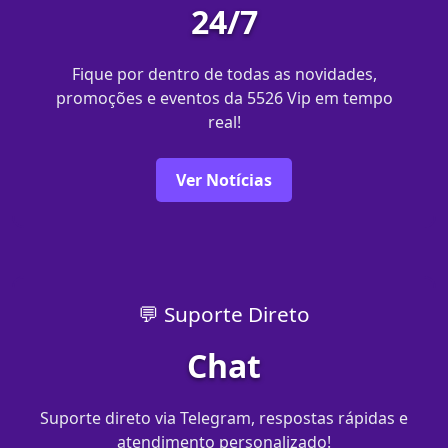
24/7
Fique por dentro de todas as novidades,
promoções e eventos da 5526 Vip em tempo
real!
Ver Notícias
💬 Suporte Direto
Chat
Suporte direto via Telegram, respostas rápidas e
atendimento personalizado!