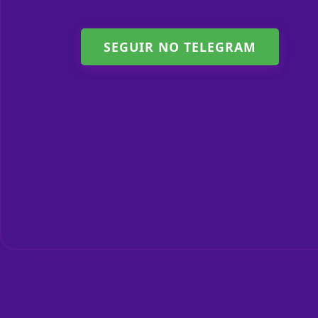
SEGUIR NO TELEGRAM