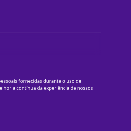
pessoais fornecidas durante o uso de
elhoria contínua da experiência de nossos