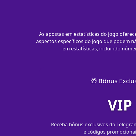
As apostas em estatísticas do jogo ofere
aspectos específicos do jogo que podem nã
em estatísticas, incluindo núm
🎁 Bônus Exclu
VIP
Receba bônus exclusivos do Telegra
e códigos promocionai