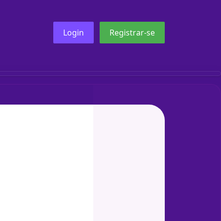
Login
Registrar-se