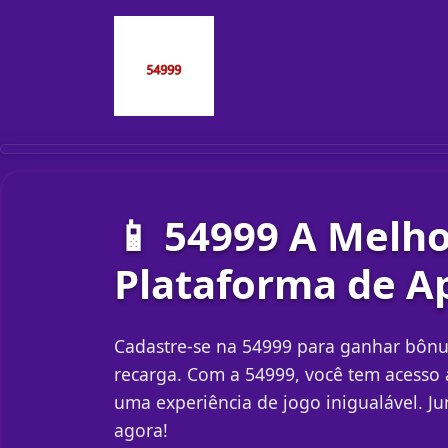
📱 54999 A Melh
Plataforma de A
Cadastre-se na 54999 para ganhar bônu
recarga. Com a 54999, você tem acesso 
uma experiência de jogo inigualável. J
agora!