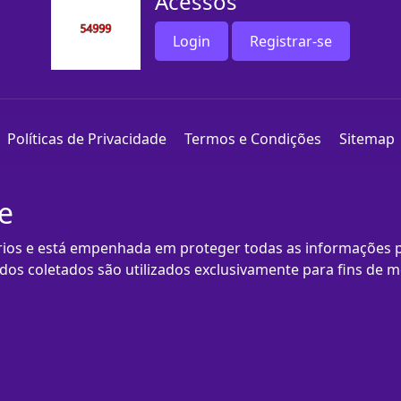
Acessos
Login
Registrar-se
Políticas de Privacidade
Termos e Condições
Sitemap
de
ários e está empenhada em proteger todas as informações 
os coletados são utilizados exclusivamente para fins de m