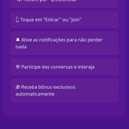
👆 Toque em "Entrar" ou "Join"
🔔 Ative as notificações para não perder
nada
💬 Participe das conversas e interaja
🎁 Receba bônus exclusivos
automaticamente