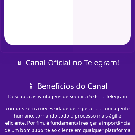
📱 Canal Oficial no Telegram!
📱 Benefícios do Canal
Descubra as vantagens de seguir a 53E no Telegram
comuns sem a necessidade de esperar por um agente
humano, tornando todo o processo mais ágil e
eficiente. Por fim, é fundamental realçar a importância
de um bom suporte ao cliente em qualquer plataforma