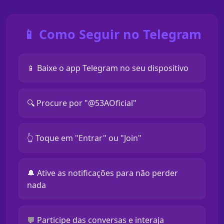
📱 Como Seguir no Telegram
📱 Baixe o app Telegram no seu dispositivo
🔍 Procure por "@53AOficial"
👆 Toque em "Entrar" ou "Join"
🔔 Ative as notificações para não perder
nada
💬 Participe das conversas e interaja