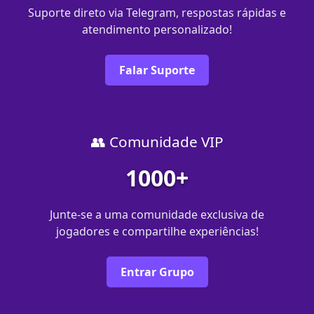
Suporte direto via Telegram, respostas rápidas e
atendimento personalizado!
Falar Suporte
👥 Comunidade VIP
1000+
Junte-se a uma comunidade exclusiva de
jogadores e compartilhe experiências!
Entrar Grupo