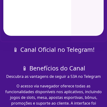
📱 Canal Oficial no Telegram!
📱 Benefícios do Canal
Descubra as vantagens de seguir a 53A no Telegram
O acesso via navegador oferece todas as
funcionalidades disponíveis nos aplicativos, incluindo
jogos de slots, mesa, apostas esportivas, bônus,
promoções e suporte ao cliente. A interface foi