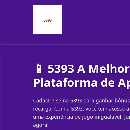
📱 5393 A Melhor
Plataforma de A
Cadastre-se na 5393 para ganhar bônus
recarga. Com a 5393, você tem acesso a
uma experiência de jogo inigualável. J
agora!