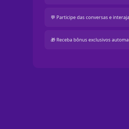
💬 Participe das conversas e interaj
🎁 Receba bônus exclusivos autom