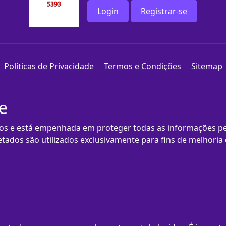
Login
Registrar-se
Políticas de Privacidade
Termos e Condições
Sitemap
de
rios e está empenhada em proteger todas as informações p
tados são utilizados exclusivamente para fins de melhoria