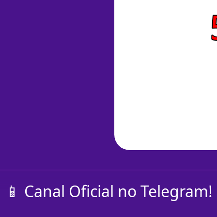
📱 Canal Oficial no Telegram!