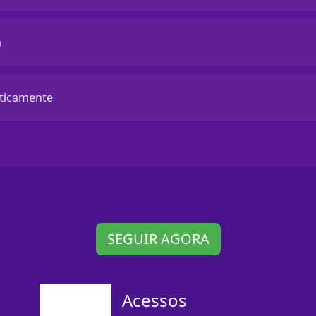
a
aticamente
SEGUIR AGORA
Acessos