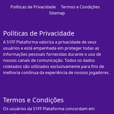
Políticas de Privacidade
Termos e Condições
Sitemap
Políticas de Privacidade
A 51FF Plataforma valoriza a privacidade de seus
usuários e está empenhada em proteger todas as
informações pessoais fornecidas durante o uso de
nossos canais de comunicação. Todos os dados
coletados são utilizados exclusivamente para fins de
melhoria contínua da experiência de nossos jogadores.
Termos e Condições
Os usuários da 51FF Plataforma concordam em