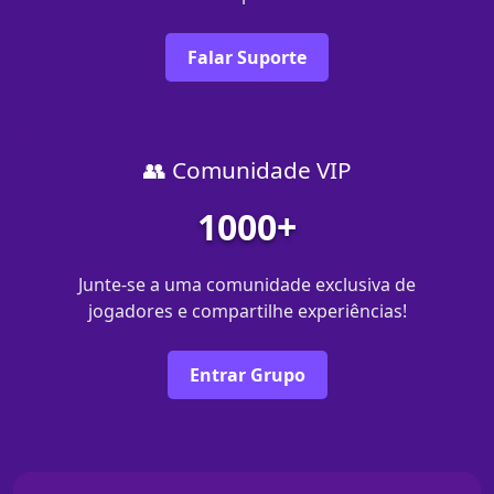
Falar Suporte
👥 Comunidade VIP
1000+
Junte-se a uma comunidade exclusiva de
jogadores e compartilhe experiências!
Entrar Grupo