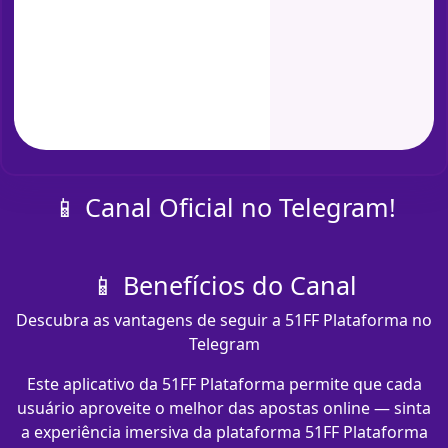
📱 Canal Oficial no Telegram!
📱 Benefícios do Canal
Descubra as vantagens de seguir a 51FF Plataforma no
Telegram
Este aplicativo da 51FF Plataforma permite que cada
usuário aproveite o melhor das apostas online — sinta
a experiência imersiva da plataforma 51FF Plataforma