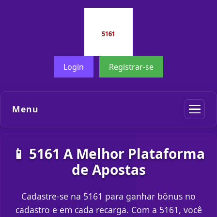
Login
Registrar-se
Menu
📱 5161 A Melhor Plataforma
de Apostas
Cadastre-se na 5161 para ganhar bônus no
cadastro e em cada recarga. Com a 5161, você