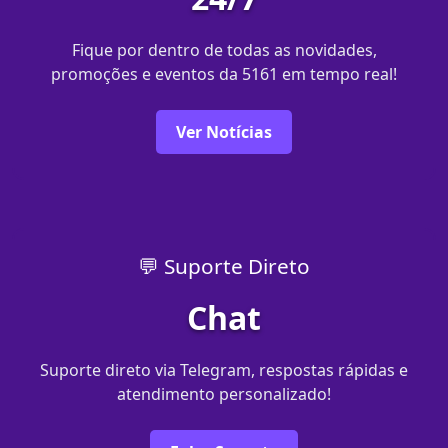
Fique por dentro de todas as novidades,
promoções e eventos da 5161 em tempo real!
Ver Notícias
💬 Suporte Direto
Chat
Suporte direto via Telegram, respostas rápidas e
atendimento personalizado!