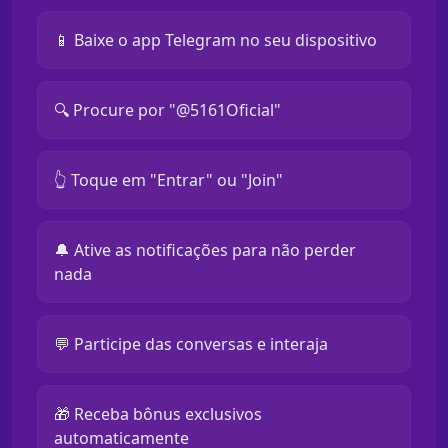
📱 Baixe o app Telegram no seu dispositivo
🔍 Procure por "@5161Oficial"
👆 Toque em "Entrar" ou "Join"
🔔 Ative as notificações para não perder
nada
💬 Participe das conversas e interaja
🎁 Receba bônus exclusivos
automaticamente