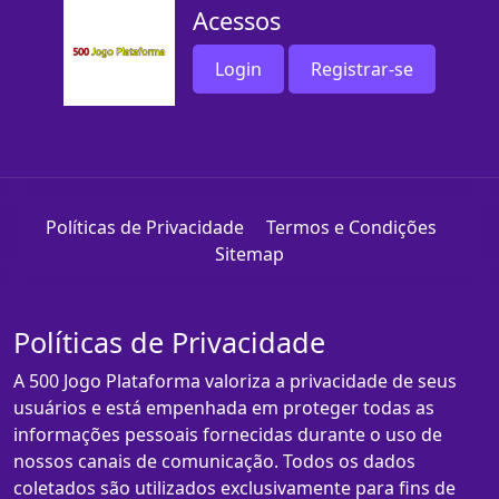
Acessos
Login
Registrar-se
Políticas de Privacidade
Termos e Condições
Sitemap
Políticas de Privacidade
A 500 Jogo Plataforma valoriza a privacidade de seus
usuários e está empenhada em proteger todas as
informações pessoais fornecidas durante o uso de
nossos canais de comunicação. Todos os dados
coletados são utilizados exclusivamente para fins de