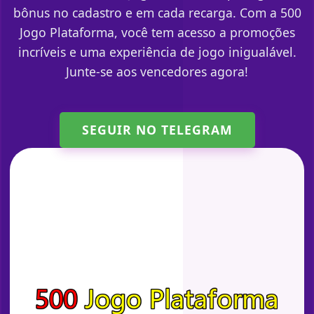
bônus no cadastro e em cada recarga. Com a 500
Jogo Plataforma, você tem acesso a promoções
incríveis e uma experiência de jogo inigualável.
Junte-se aos vencedores agora!
SEGUIR NO TELEGRAM