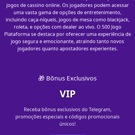
jogos de cassino online. Os jogadores podem acessar
uma vasta gama de opções de entretenimento,
incluindo caça-níqueis, jogos de mesa como blackjack,
roleta, e opções com dealer ao vivo. O 500 Jogo
Plataforma se destaca por oferecer uma experiência de
jogo segura e emocionante, atraindo tanto novos
jogadores quanto apostadores experientes.
🎁 Bônus Exclusivos
VIP
Receba bônus exclusivos do Telegram,
promoções especiais e códigos promocionais
únicos!