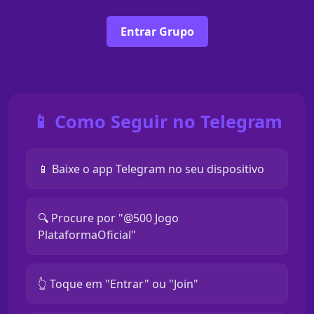
Entrar Grupo
📱 Como Seguir no Telegram
📱 Baixe o app Telegram no seu dispositivo
🔍 Procure por "@500 Jogo
PlataformaOficial"
👆 Toque em "Entrar" ou "Join"