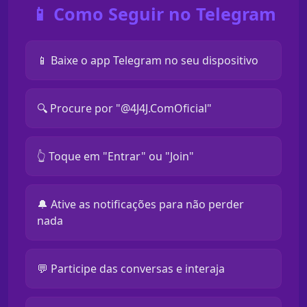
📱 Como Seguir no Telegram
📱 Baixe o app Telegram no seu dispositivo
🔍 Procure por "@4J4J.ComOficial"
👆 Toque em "Entrar" ou "Join"
🔔 Ative as notificações para não perder
nada
💬 Participe das conversas e interaja