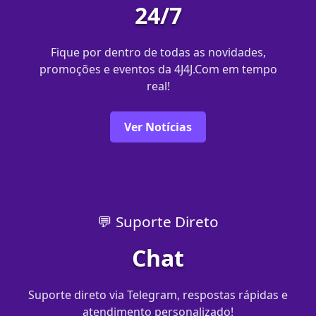
24/7
Fique por dentro de todas as novidades,
promoções e eventos da 4J4J.Com em tempo
real!
Ver Notícias
💬 Suporte Direto
Chat
Suporte direto via Telegram, respostas rápidas e
atendimento personalizado!