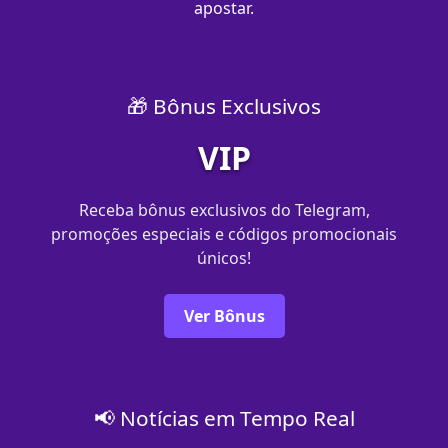
apostar.
🎁 Bônus Exclusivos
VIP
Receba bônus exclusivos do Telegram,
promoções especiais e códigos promocionais
únicos!
Ver Bônus
📢 Notícias em Tempo Real