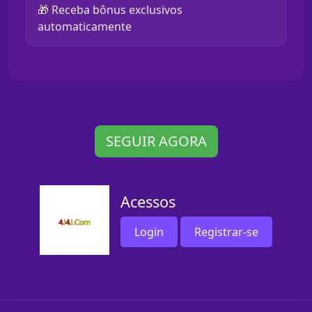
🎁 Receba bônus exclusivos
automaticamente
SEGUIR AGORA
Acessos
Login
Registrar-se