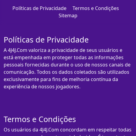
Políticas de Privacidade
Termos e Condições
Sitemap
Políticas de Privacidade
A 4J4J.Com valoriza a privacidade de seus usuários e
está empenhada em proteger todas as informações
pessoais fornecidas durante o uso de nossos canais de
comunicação. Todos os dados coletados são utilizados
exclusivamente para fins de melhoria contínua da
experiência de nossos jogadores.
Termos e Condições
Os usuários da 4J4J.Com concordam em respeitar todas