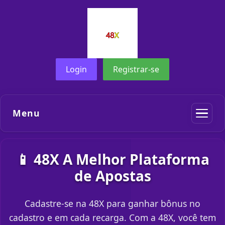
Login
Registrar-se
Menu
📱 48X A Melhor Plataforma
de Apostas
Cadastre-se na 48X para ganhar bônus no
cadastro e em cada recarga. Com a 48X, você tem