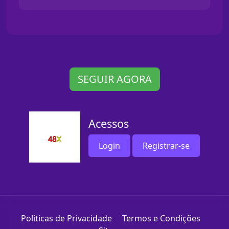
SEGUIR AGORA
Acessos
Login
Registrar-se
Políticas de Privacidade
Termos e Condições