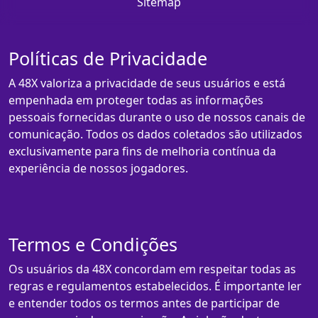
Sitemap
Políticas de Privacidade
A 48X valoriza a privacidade de seus usuários e está
empenhada em proteger todas as informações
pessoais fornecidas durante o uso de nossos canais de
comunicação. Todos os dados coletados são utilizados
exclusivamente para fins de melhoria contínua da
experiência de nossos jogadores.
Termos e Condições
Os usuários da 48X concordam em respeitar todas as
regras e regulamentos estabelecidos. É importante ler
e entender todos os termos antes de participar de