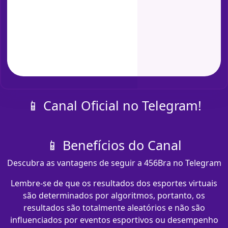
📱 Canal Oficial no Telegram!
📱 Benefícios do Canal
Descubra as vantagens de seguir a 456Bra no Telegram
Lembre-se de que os resultados dos esportes virtuais
são determinados por algoritmos, portanto, os
resultados são totalmente aleatórios e não são
influenciados por eventos esportivos ou desempenho