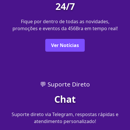
24/7
Fique por dentro de todas as novidades,
promoções e eventos da 456Bra em tempo real!
Ver Notícias
💬 Suporte Direto
Chat
Suporte direto via Telegram, respostas rápidas e
atendimento personalizado!