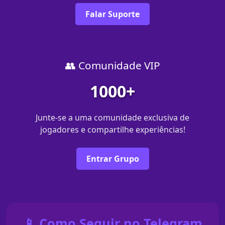
Falar Suporte
👥 Comunidade VIP
1000+
Junte-se a uma comunidade exclusiva de
jogadores e compartilhe experiências!
Entrar Grupo
📱 Como Seguir no Telegram