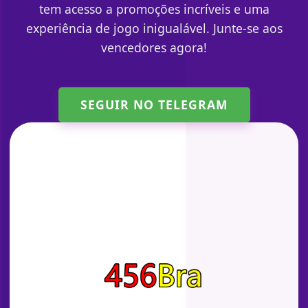
tem acesso a promoções incríveis e uma
experiência de jogo inigualável. Junte-se aos
vencedores agora!
SEGUIR NO TELEGRAM