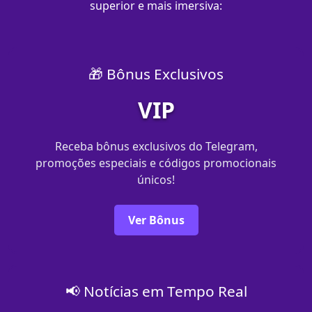
superior e mais imersiva:
🎁 Bônus Exclusivos
VIP
Receba bônus exclusivos do Telegram,
promoções especiais e códigos promocionais
únicos!
Ver Bônus
📢 Notícias em Tempo Real