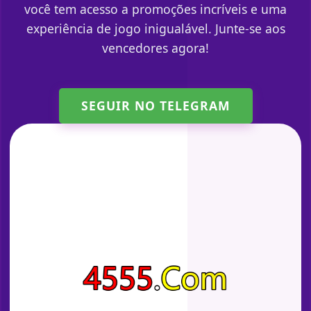
você tem acesso a promoções incríveis e uma
experiência de jogo inigualável. Junte-se aos
vencedores agora!
SEGUIR NO TELEGRAM