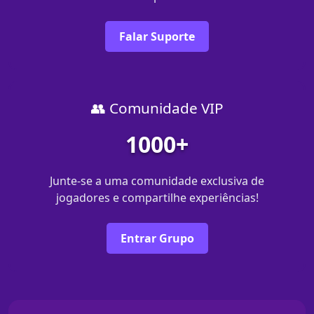
Falar Suporte
👥 Comunidade VIP
1000+
Junte-se a uma comunidade exclusiva de
jogadores e compartilhe experiências!
Entrar Grupo