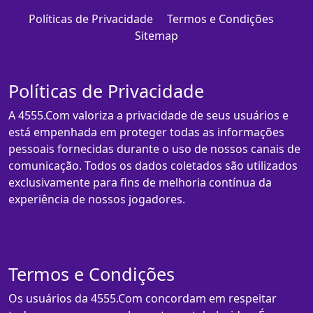
Políticas de Privacidade
Termos e Condições
Sitemap
Políticas de Privacidade
A 4555.Com valoriza a privacidade de seus usuários e
está empenhada em proteger todas as informações
pessoais fornecidas durante o uso de nossos canais de
comunicação. Todos os dados coletados são utilizados
exclusivamente para fins de melhoria contínua da
experiência de nossos jogadores.
Termos e Condições
Os usuários da 4555.Com concordam em respeitar