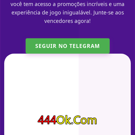
você tem acesso a promoções incríveis e uma
experiência de jogo inigualável. Junte-se aos
vencedores agora!
SEGUIR NO TELEGRAM