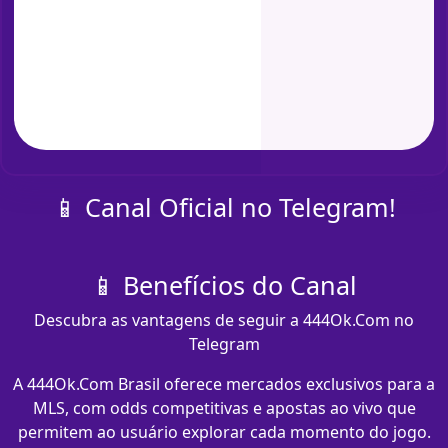
📱 Canal Oficial no Telegram!
📱 Benefícios do Canal
Descubra as vantagens de seguir a 444Ok.Com no
Telegram
A 444Ok.Com Brasil oferece mercados exclusivos para a
MLS, com odds competitivas e apostas ao vivo que
permitem ao usuário explorar cada momento do jogo.