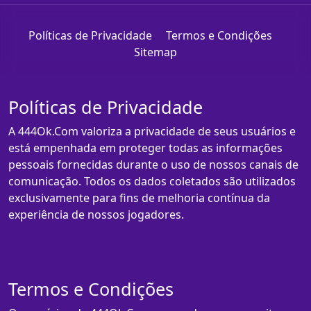
Políticas de Privacidade
Termos e Condições
Sitemap
Políticas de Privacidade
A 444Ok.Com valoriza a privacidade de seus usuários e
está empenhada em proteger todas as informações
pessoais fornecidas durante o uso de nossos canais de
comunicação. Todos os dados coletados são utilizados
exclusivamente para fins de melhoria contínua da
experiência de nossos jogadores.
Termos e Condições