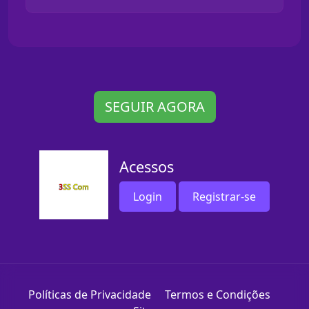
SEGUIR AGORA
Acessos
Login
Registrar-se
Políticas de Privacidade
Termos e Condições