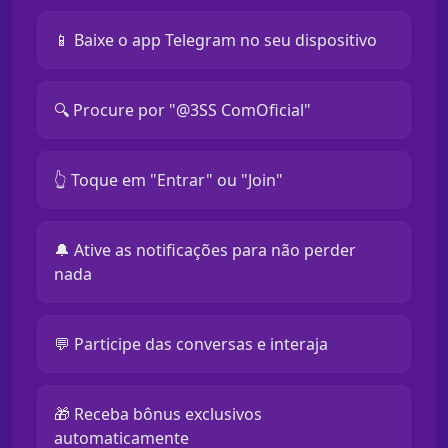
📱 Baixe o app Telegram no seu dispositivo
🔍 Procure por "@3SS ComOficial"
👆 Toque em "Entrar" ou "Join"
🔔 Ative as notificações para não perder
nada
💬 Participe das conversas e interaja
🎁 Receba bônus exclusivos
automaticamente