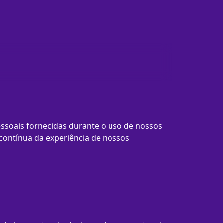
ssoais fornecidas durante o uso de nossos
 contínua da experiência de nossos