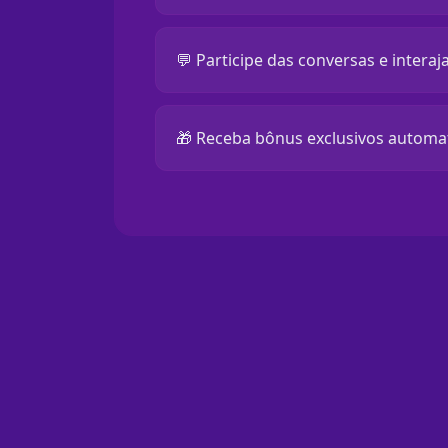
💬 Participe das conversas e interaj
🎁 Receba bônus exclusivos autom