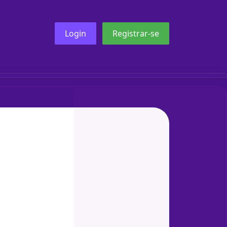
Login
Registrar-se