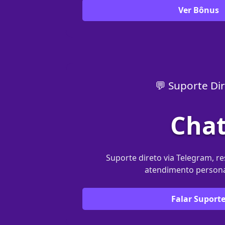
Ver Bônus
💬 Suporte Di
Cha
Suporte direto via Telegram, r
atendimento persona
Falar Suport