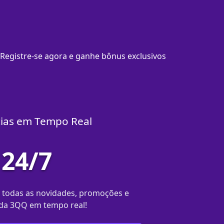
Registre-se agora e ganhe bônus exclusivos
cias em Tempo Real
24/7
e todas as novidades, promoções e
da 3QQ em tempo real!