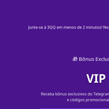
Junte-se à 3QQ em menos de 2 minutos! Nos
🎁 Bônus Exclu
VIP
Receba bônus exclusivos do Telegra
e códigos promocionai