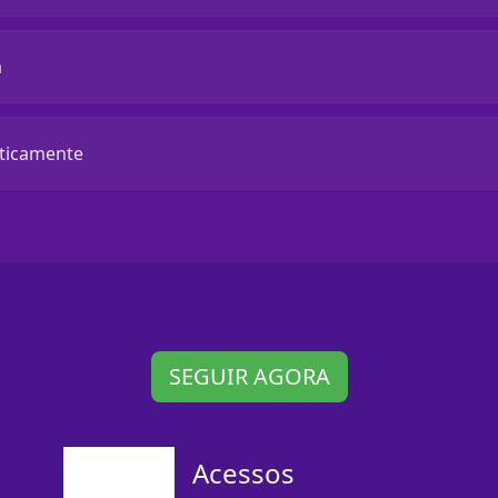
a
aticamente
SEGUIR AGORA
Acessos