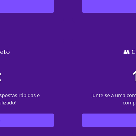
reto
👥 
t
espostas rápidas e
Junte-se a uma com
lizado!
compa
e