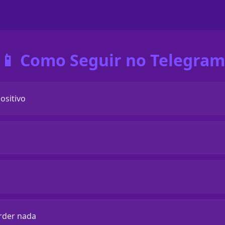
📱 Como Seguir no Telegram
ositivo
erder nada