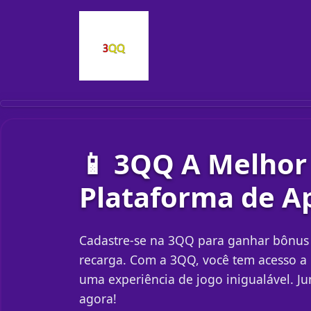
📱 3QQ A Melhor
Plataforma de A
Cadastre-se na 3QQ para ganhar bônus
recarga. Com a 3QQ, você tem acesso a 
uma experiência de jogo inigualável. J
agora!