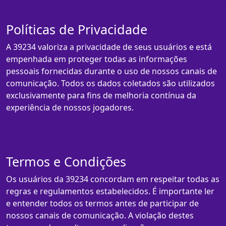
Políticas de Privacidade
A 39234 valoriza a privacidade de seus usuários e está
empenhada em proteger todas as informações
pessoais fornecidas durante o uso de nossos canais de
comunicação. Todos os dados coletados são utilizados
exclusivamente para fins de melhoria contínua da
experiência de nossos jogadores.
Termos e Condições
Os usuários da 39234 concordam em respeitar todas as
regras e regulamentos estabelecidos. É importante ler
e entender todos os termos antes de participar de
nossos canais de comunicação. A violação destes