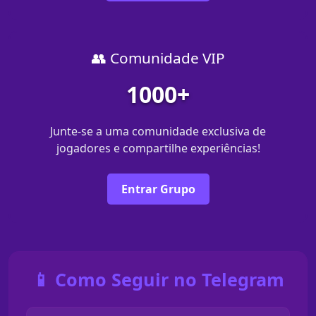
👥 Comunidade VIP
1000+
Junte-se a uma comunidade exclusiva de
jogadores e compartilhe experiências!
Entrar Grupo
📱 Como Seguir no Telegram