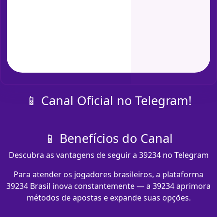
📱 Canal Oficial no Telegram!
📱 Benefícios do Canal
Descubra as vantagens de seguir a 39234 no Telegram
Para atender os jogadores brasileiros, a plataforma
39234 Brasil inova constantemente — a 39234 aprimora
métodos de apostas e expande suas opções.