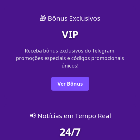
🎁 Bônus Exclusivos
VIP
Receba bônus exclusivos do Telegram,
promoções especiais e códigos promocionais
únicos!
Ver Bônus
📢 Notícias em Tempo Real
24/7