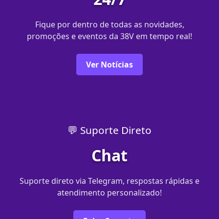
Fique por dentro de todas as novidades,
promoções e eventos da 38V em tempo real!
Ver Notícias
💬 Suporte Direto
Chat
Suporte direto via Telegram, respostas rápidas e
atendimento personalizado!