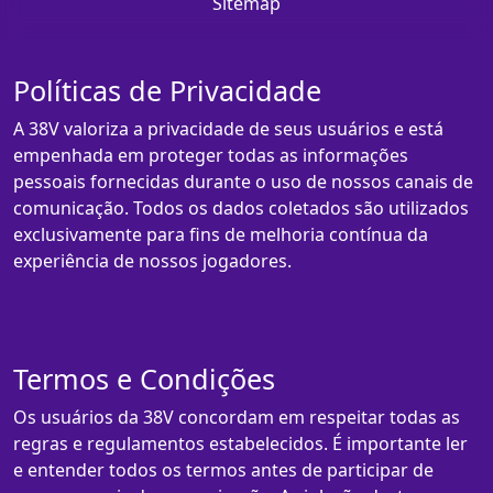
Sitemap
Políticas de Privacidade
A 38V valoriza a privacidade de seus usuários e está
empenhada em proteger todas as informações
pessoais fornecidas durante o uso de nossos canais de
comunicação. Todos os dados coletados são utilizados
exclusivamente para fins de melhoria contínua da
experiência de nossos jogadores.
Termos e Condições
Os usuários da 38V concordam em respeitar todas as
regras e regulamentos estabelecidos. É importante ler
e entender todos os termos antes de participar de