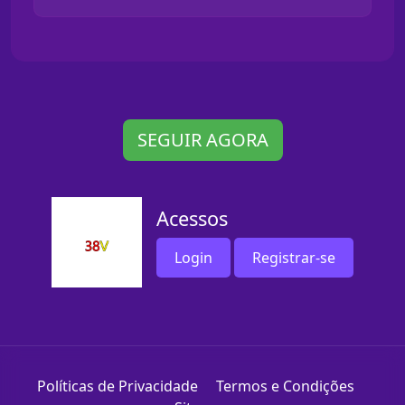
SEGUIR AGORA
Acessos
Login
Registrar-se
Políticas de Privacidade
Termos e Condições