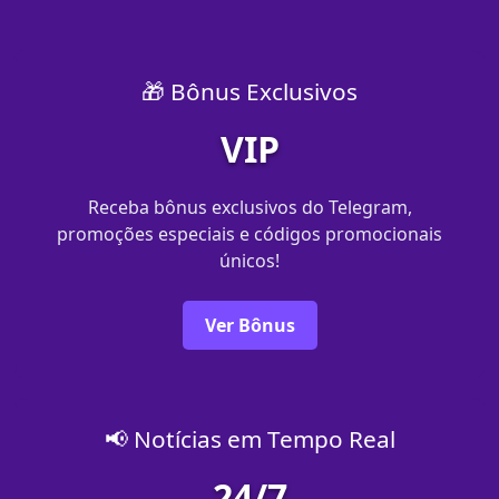
🎁 Bônus Exclusivos
VIP
Receba bônus exclusivos do Telegram,
promoções especiais e códigos promocionais
únicos!
Ver Bônus
📢 Notícias em Tempo Real
24/7