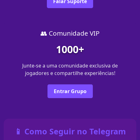
Falar Suporte
👥 Comunidade VIP
1000+
Junte-se a uma comunidade exclusiva de
jogadores e compartilhe experiências!
Entrar Grupo
📱 Como Seguir no Telegram