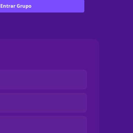
Entrar Grupo