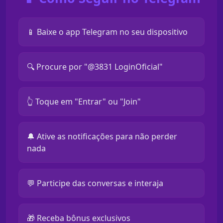
📱 Baixe o app Telegram no seu dispositivo
🔍 Procure por "@3831 LoginOficial"
👆 Toque em "Entrar" ou "Join"
🔔 Ative as notificações para não perder
nada
💬 Participe das conversas e interaja
🎁 Receba bônus exclusivos