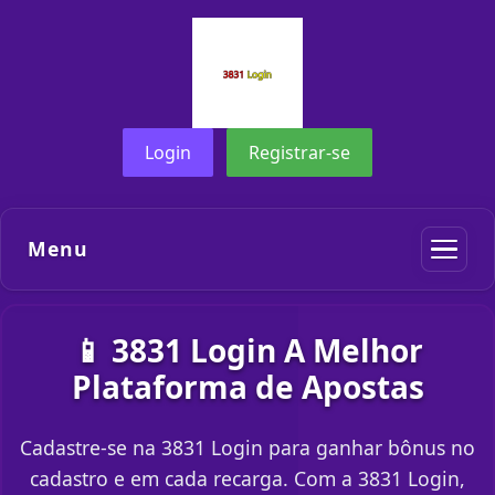
Login
Registrar-se
Menu
📱 3831 Login A Melhor
Plataforma de Apostas
Cadastre-se na 3831 Login para ganhar bônus no
cadastro e em cada recarga. Com a 3831 Login,