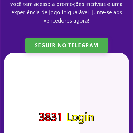
você tem acesso a promoções incríveis e uma
experiência de jogo inigualável. Junte-se aos
vencedores agora!
SEGUIR NO TELEGRAM