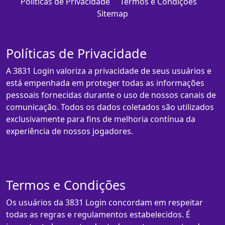
Políticas de Privacidade
Termos e Condições
Sitemap
Políticas de Privacidade
A 3831 Login valoriza a privacidade de seus usuários e
está empenhada em proteger todas as informações
pessoais fornecidas durante o uso de nossos canais de
comunicação. Todos os dados coletados são utilizados
exclusivamente para fins de melhoria contínua da
experiência de nossos jogadores.
Termos e Condições
Os usuários da 3831 Login concordam em respeitar
todas as regras e regulamentos estabelecidos. É