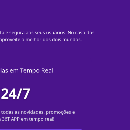
ta e segura aos seus usuários. No caso dos
 aproveite o melhor dos dois mundos.
cias em Tempo Real
24/7
e todas as novidades, promoções e
a 36T APP em tempo real!