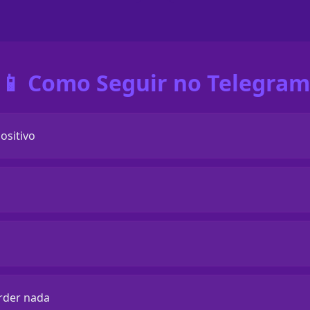
📱 Como Seguir no Telegram
ositivo
erder nada