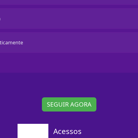
a
aticamente
SEGUIR AGORA
Acessos