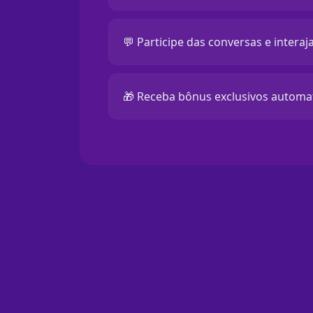
💬 Participe das conversas e interaj
🎁 Receba bônus exclusivos autom