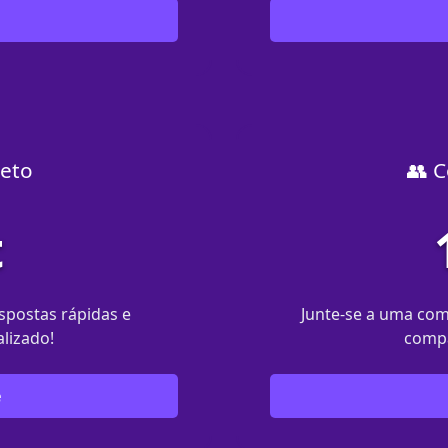
reto
👥 
t
espostas rápidas e
Junte-se a uma com
lizado!
compa
e