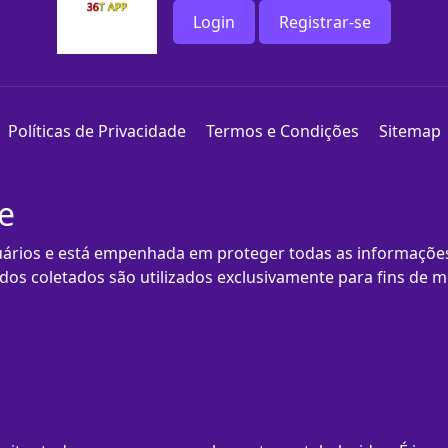
Login
Registrar-se
Políticas de Privacidade
Termos e Condições
Sitemap
de
suários e está empenhada em proteger todas as informaçõe
os coletados são utilizados exclusivamente para fins de m