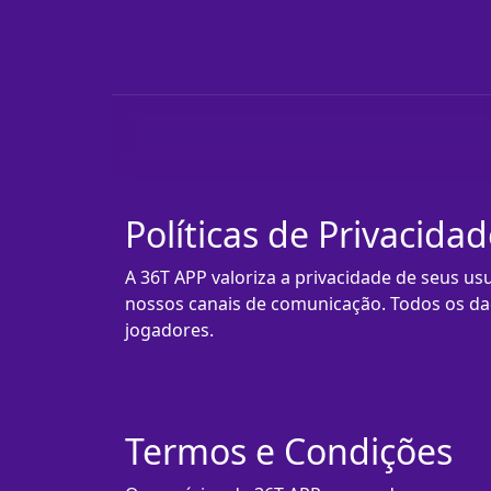
Políticas de Privacida
A 36T APP valoriza a privacidade de seus u
nossos canais de comunicação. Todos os dad
jogadores.
Termos e Condições