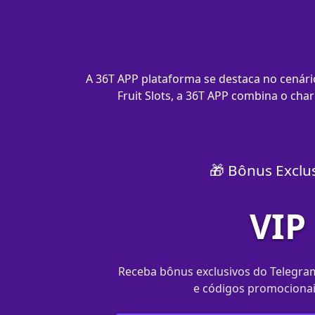
A 36T APP plataforma se destaca no cenári
Fruit Slots, a 36T APP combina o ch
🎁 Bônus Exclu
VIP
Receba bônus exclusivos do Telegra
e códigos promocionai