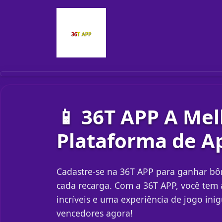
📱 36T APP A Me
Plataforma de A
Cadastre-se na 36T APP para ganhar bô
cada recarga. Com a 36T APP, você tem
incríveis e uma experiência de jogo inig
vencedores agora!