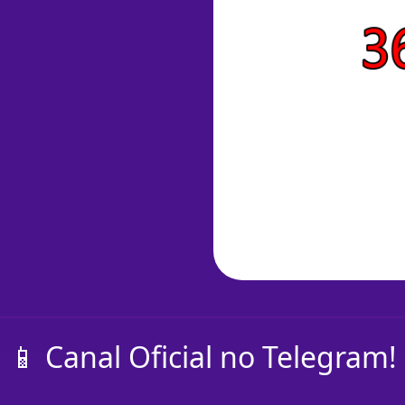
📱 Canal Oficial no Telegram!