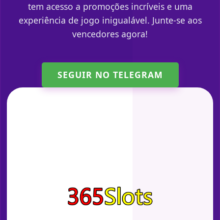
tem acesso a promoções incríveis e uma
experiência de jogo inigualável. Junte-se aos
vencedores agora!
SEGUIR NO TELEGRAM