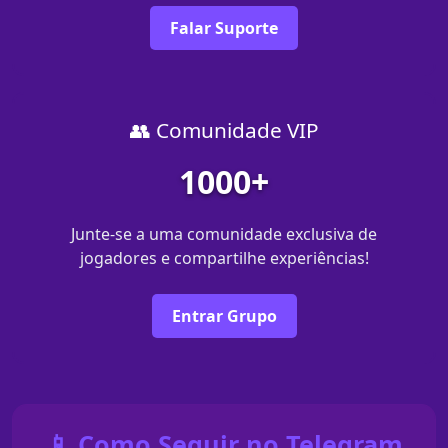
Falar Suporte
👥 Comunidade VIP
1000+
Junte-se a uma comunidade exclusiva de
jogadores e compartilhe experiências!
Entrar Grupo
📱 Como Seguir no Telegram