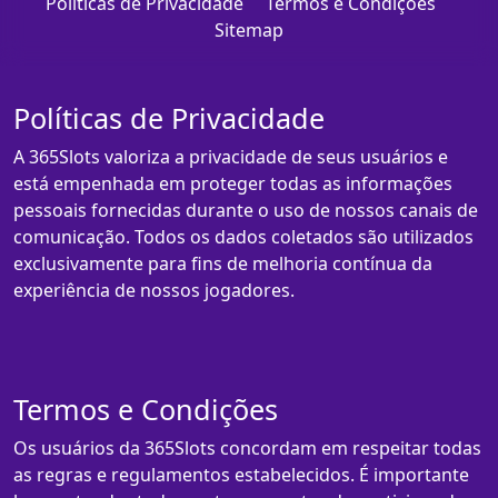
Políticas de Privacidade
Termos e Condições
Sitemap
Políticas de Privacidade
A 365Slots valoriza a privacidade de seus usuários e
está empenhada em proteger todas as informações
pessoais fornecidas durante o uso de nossos canais de
comunicação. Todos os dados coletados são utilizados
exclusivamente para fins de melhoria contínua da
experiência de nossos jogadores.
Termos e Condições
Os usuários da 365Slots concordam em respeitar todas
as regras e regulamentos estabelecidos. É importante