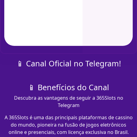
📱 Canal Oficial no Telegram!
📱 Benefícios do Canal
Descubra as vantagens de seguir a 365Slots no
Telegram
A 365Slots é uma das principais plataformas de cassino
do mundo, pioneira na fusão de jogos eletrônicos
online e presenciais, com licença exclusiva no Brasil.