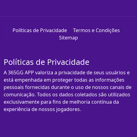
Políticas de Privacidade
Termos e Condições
Sitemap
Políticas de Privacidade
A 365GG APP valoriza a privacidade de seus usuários e
está empenhada em proteger todas as informações
pessoais fornecidas durante o uso de nossos canais de
comunicação. Todos os dados coletados são utilizados
exclusivamente para fins de melhoria contínua da
experiência de nossos jogadores.