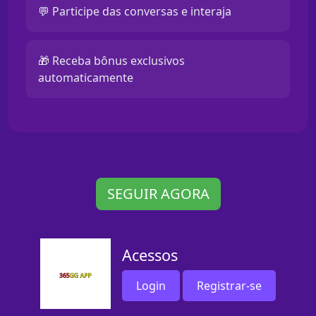
💬 Participe das conversas e interaja
🎁 Receba bônus exclusivos
automaticamente
SEGUIR AGORA
Acessos
Login
Registrar-se