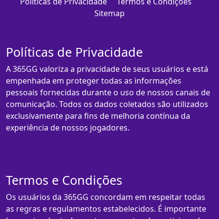
Políticas de Privacidade
Termos e Condições
Sitemap
Políticas de Privacidade
A 365GG valoriza a privacidade de seus usuários e está
empenhada em proteger todas as informações
pessoais fornecidas durante o uso de nossos canais de
comunicação. Todos os dados coletados são utilizados
exclusivamente para fins de melhoria contínua da
experiência de nossos jogadores.
Termos e Condições
Os usuários da 365GG concordam em respeitar todas
as regras e regulamentos estabelecidos. É importante