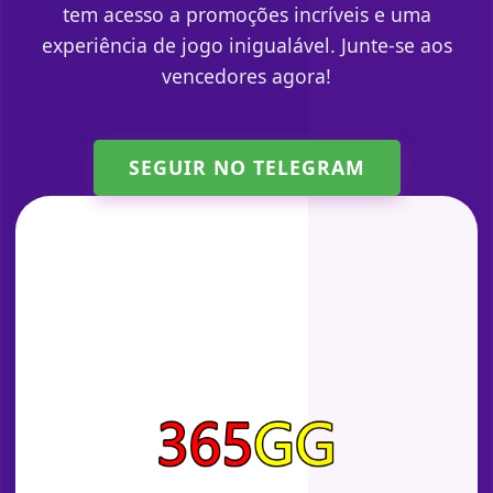
tem acesso a promoções incríveis e uma
experiência de jogo inigualável. Junte-se aos
vencedores agora!
SEGUIR NO TELEGRAM