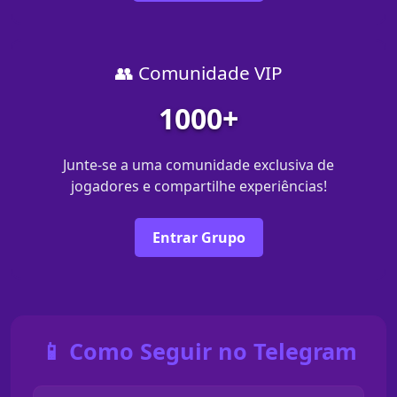
👥 Comunidade VIP
1000+
Junte-se a uma comunidade exclusiva de
jogadores e compartilhe experiências!
Entrar Grupo
📱 Como Seguir no Telegram