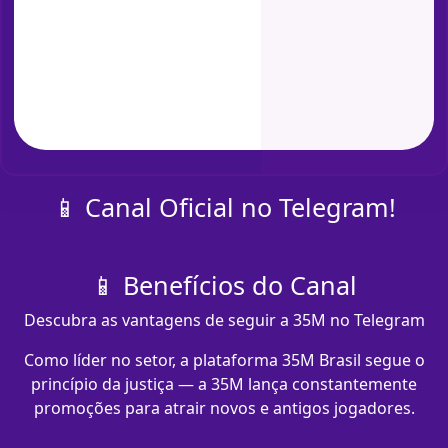
📱 Canal Oficial no Telegram!
📱 Benefícios do Canal
Descubra as vantagens de seguir a 35M no Telegram
Como líder no setor, a plataforma 35M Brasil segue o
princípio da justiça — a 35M lança constantemente
promoções para atrair novos e antigos jogadores.