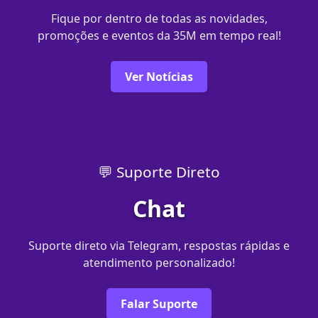
Fique por dentro de todas as novidades,
promoções e eventos da 35M em tempo real!
Ver Notícias
💬 Suporte Direto
Chat
Suporte direto via Telegram, respostas rápidas e
atendimento personalizado!
Falar Suporte