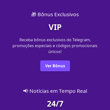
🎁 Bônus Exclusivos
VIP
Receba bônus exclusivos do Telegram,
promoções especiais e códigos promocionais
únicos!
Ver Bônus
📢 Notícias em Tempo Real
24/7