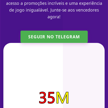
acesso a promoções incríveis e uma experiência
de jogo inigualável. Junte-se aos vencedores
agora!
SEGUIR NO TELEGRAM