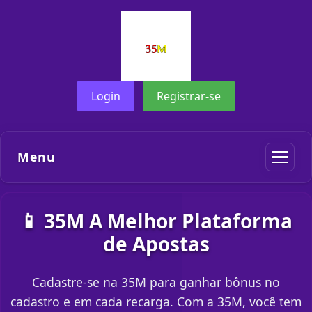
Login
Registrar-se
Menu
📱 35M A Melhor Plataforma
de Apostas
Cadastre-se na 35M para ganhar bônus no
cadastro e em cada recarga. Com a 35M, você tem