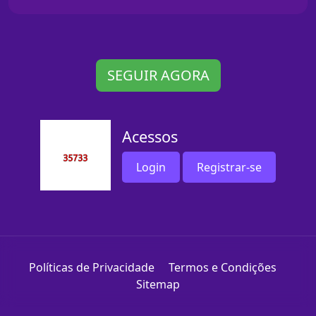
SEGUIR AGORA
Acessos
Login
Registrar-se
Políticas de Privacidade
Termos e Condições
Sitemap