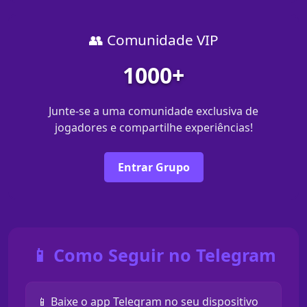
👥 Comunidade VIP
1000+
Junte-se a uma comunidade exclusiva de
jogadores e compartilhe experiências!
Entrar Grupo
📱 Como Seguir no Telegram
📱 Baixe o app Telegram no seu dispositivo