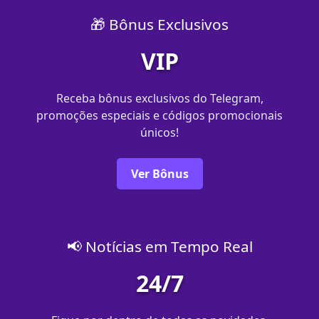
🎁 Bônus Exclusivos
VIP
Receba bônus exclusivos do Telegram,
promoções especiais e códigos promocionais
únicos!
Ver Bônus
📢 Notícias em Tempo Real
24/7