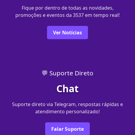
Fique por dentro de todas as novidades,
promoções e eventos da 3537 em tempo real!
Ver Notícias
💬 Suporte Direto
Chat
Suporte direto via Telegram, respostas rápidas e
atendimento personalizado!
Falar Suporte