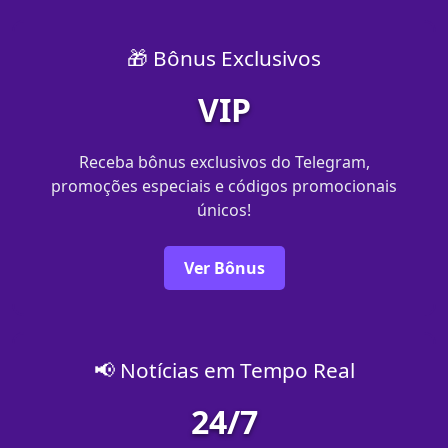
🎁 Bônus Exclusivos
VIP
Receba bônus exclusivos do Telegram,
promoções especiais e códigos promocionais
únicos!
Ver Bônus
📢 Notícias em Tempo Real
24/7