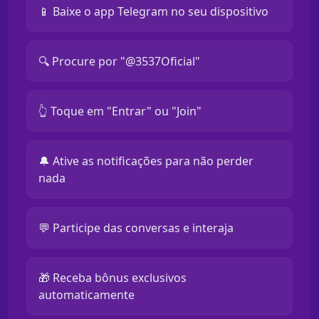
📱 Baixe o app Telegram no seu dispositivo
🔍 Procure por "@3537Oficial"
👆 Toque em "Entrar" ou "Join"
🔔 Ative as notificações para não perder
nada
💬 Participe das conversas e interaja
🎁 Receba bônus exclusivos
automaticamente