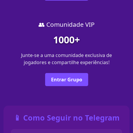
👥 Comunidade VIP
1000+
Junte-se a uma comunidade exclusiva de
jogadores e compartilhe experiências!
Entrar Grupo
📱 Como Seguir no Telegram