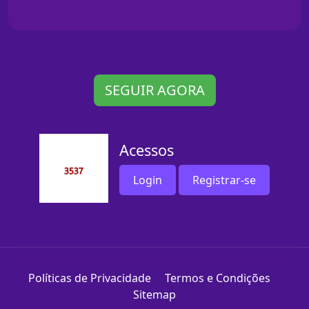
SEGUIR AGORA
Acessos
Login
Registrar-se
Políticas de Privacidade
Termos e Condições
Sitemap