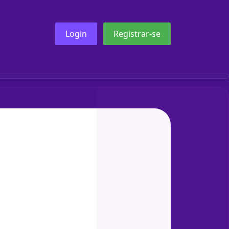
Login
Registrar-se