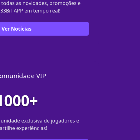
e todas as novidades, promoções e
 33Brl APP em tempo real!
Ver Notícias
Comunidade VIP
1000+
unidade exclusiva de jogadores e
rtilhe experiências!