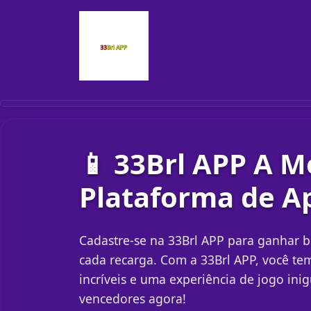
📱 33Brl APP A M
Plataforma de A
Cadastre-se na 33Brl APP para ganhar 
cada recarga. Com a 33Brl APP, você t
incríveis e uma experiência de jogo inig
vencedores agora!