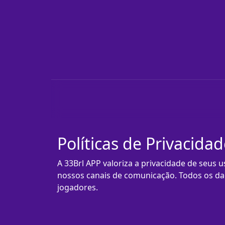
Políticas de Privacida
A 33Brl APP valoriza a privacidade de seus
nossos canais de comunicação. Todos os dad
jogadores.