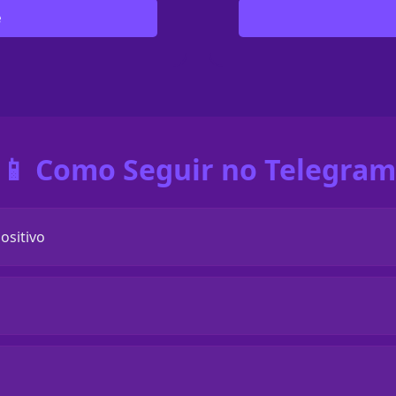
e
📱 Como Seguir no Telegram
ositivo