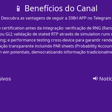
📱 Benefícios do Canal
Descubra as vantagens de seguir a 33Brl APP no Telegram
e certification antes da integração: verificação de RNG (R
 GLI; validação de stated RTP através de simulation runs d
g; e performance testing cross-device para garantir ren
ção transparente incluindo PAR sheets (Probability Account
m win potentials, democratizando informação tradicionalm
sivos
📢 Notí