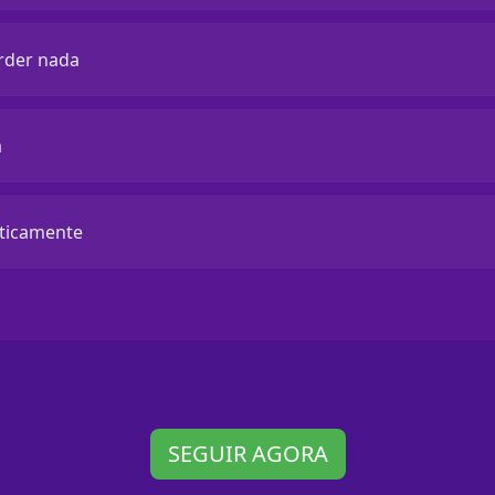
erder nada
a
aticamente
SEGUIR AGORA