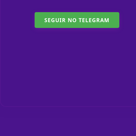
SEGUIR NO TELEGRAM