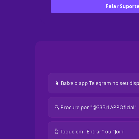
Falar Suport
📱 Baixe o app Telegram no seu disp
🔍 Procure por "@33Brl APPOficial"
👆 Toque em "Entrar" ou "Join"