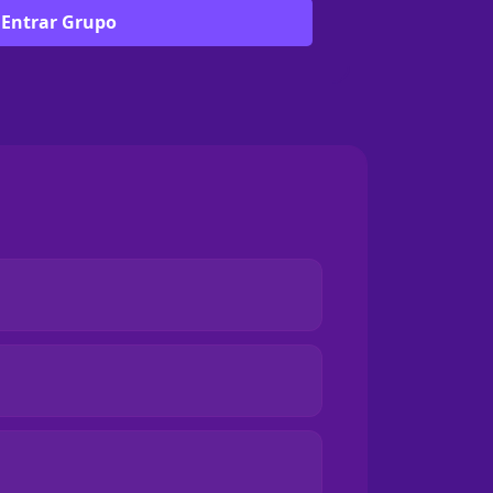
Entrar Grupo