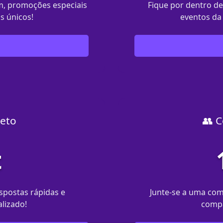
m, promoções especiais
Fique por dentro d
s únicos!
eventos da
reto
👥 
t
espostas rápidas e
Junte-se a uma com
lizado!
compa