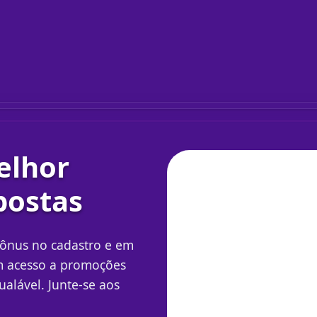
elhor
postas
bônus no cadastro e em
em acesso a promoções
ualável. Junte-se aos