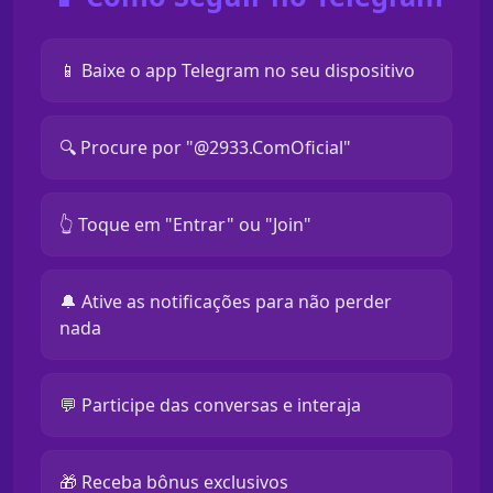
📱 Baixe o app Telegram no seu dispositivo
🔍 Procure por "@2933.ComOficial"
👆 Toque em "Entrar" ou "Join"
🔔 Ative as notificações para não perder
nada
💬 Participe das conversas e interaja
🎁 Receba bônus exclusivos