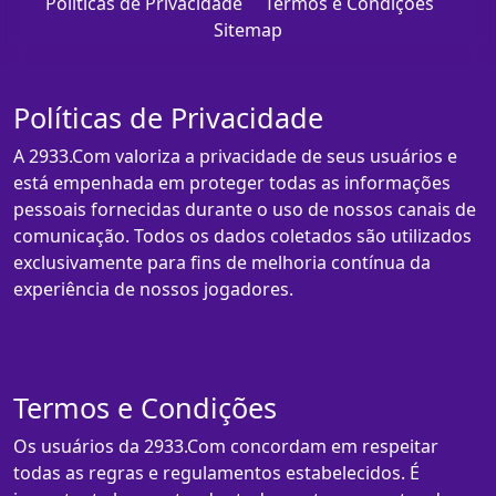
Políticas de Privacidade
Termos e Condições
Sitemap
Políticas de Privacidade
A 2933.Com valoriza a privacidade de seus usuários e
está empenhada em proteger todas as informações
pessoais fornecidas durante o uso de nossos canais de
comunicação. Todos os dados coletados são utilizados
exclusivamente para fins de melhoria contínua da
experiência de nossos jogadores.
Termos e Condições
Os usuários da 2933.Com concordam em respeitar
todas as regras e regulamentos estabelecidos. É