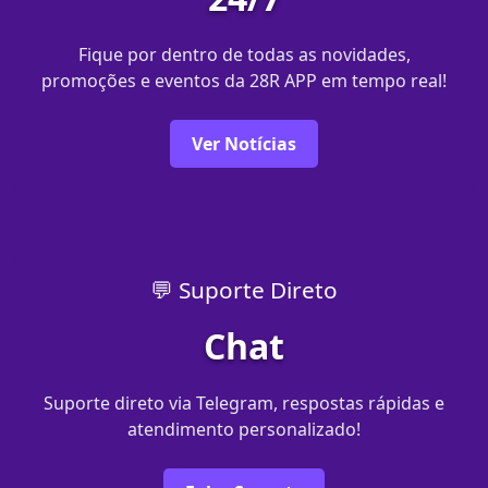
Fique por dentro de todas as novidades,
promoções e eventos da 28R APP em tempo real!
Ver Notícias
💬 Suporte Direto
Chat
Suporte direto via Telegram, respostas rápidas e
atendimento personalizado!