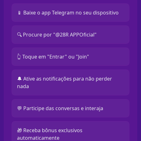
📱 Baixe o app Telegram no seu dispositivo
🔍 Procure por "@28R APPOficial"
👆 Toque em "Entrar" ou "Join"
🔔 Ative as notificações para não perder
nada
💬 Participe das conversas e interaja
🎁 Receba bônus exclusivos
automaticamente