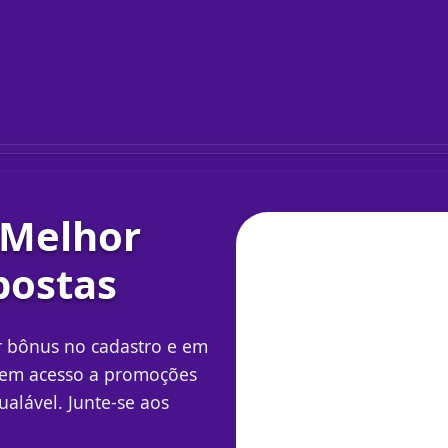
 Melhor
postas
r bônus no cadastro e em
tem acesso a promoções
ualável. Junte-se aos