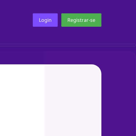
Login
Registrar-se