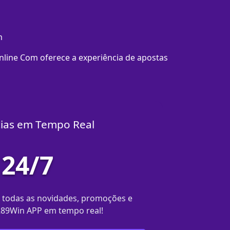
m
nline Com oferece a experiência de apostas
cias em Tempo Real
24/7
e todas as novidades, promoções e
289Win APP em tempo real!