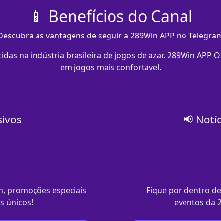
📱 Benefícios do Canal
Descubra as vantagens de seguir a 289Win APP no Telegra
as na indústria brasileira de jogos de azar. 289Win APP O
em jogos mais confortável.
sivos
📢 Notí
m, promoções especiais
Fique por dentro d
s únicos!
eventos da 