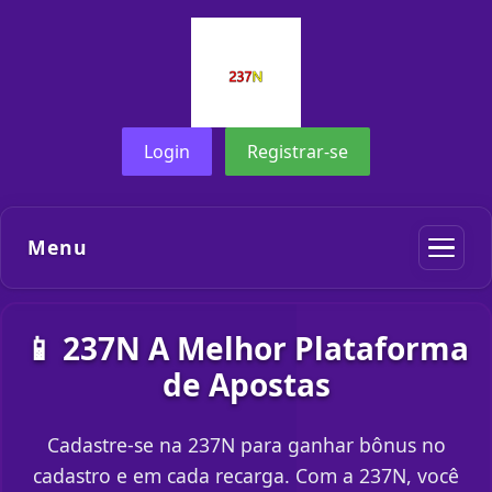
Login
Registrar-se
Menu
📱 237N A Melhor Plataforma
de Apostas
Cadastre-se na 237N para ganhar bônus no
cadastro e em cada recarga. Com a 237N, você