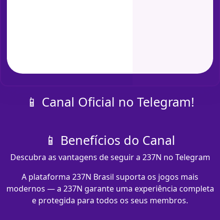
📱 Canal Oficial no Telegram!
📱 Benefícios do Canal
Descubra as vantagens de seguir a 237N no Telegram
A plataforma 237N Brasil suporta os jogos mais
modernos — a 237N garante uma experiência completa
e protegida para todos os seus membros.