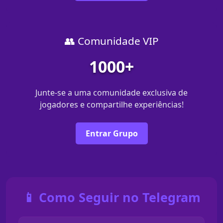
👥 Comunidade VIP
1000+
Junte-se a uma comunidade exclusiva de
jogadores e compartilhe experiências!
Entrar Grupo
📱 Como Seguir no Telegram