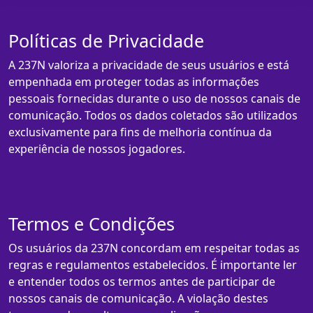
Políticas de Privacidade
A 237N valoriza a privacidade de seus usuários e está
empenhada em proteger todas as informações
pessoais fornecidas durante o uso de nossos canais de
comunicação. Todos os dados coletados são utilizados
exclusivamente para fins de melhoria contínua da
experiência de nossos jogadores.
Termos e Condições
Os usuários da 237N concordam em respeitar todas as
regras e regulamentos estabelecidos. É importante ler
e entender todos os termos antes de participar de
nossos canais de comunicação. A violação destes