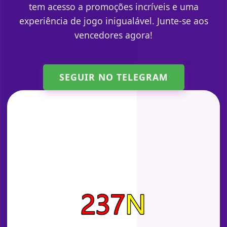
tem acesso a promoções incríveis e uma
experiência de jogo inigualável. Junte-se aos
vencedores agora!
SEGUIR NO TELEGRAM