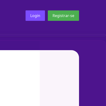
Login
Registrar-se