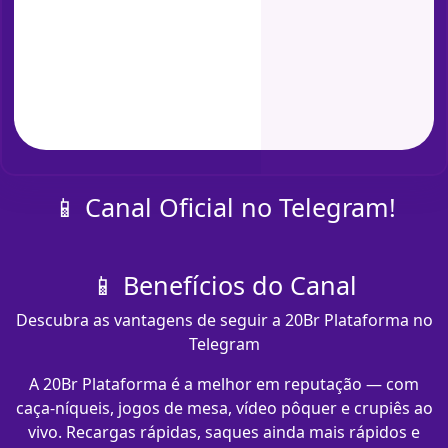
📱 Canal Oficial no Telegram!
📱 Benefícios do Canal
Descubra as vantagens de seguir a 20Br Plataforma no
Telegram
A 20Br Plataforma é a melhor em reputação — com
caça-níqueis, jogos de mesa, vídeo pôquer e crupiês ao
vivo. Recargas rápidas, saques ainda mais rápidos e