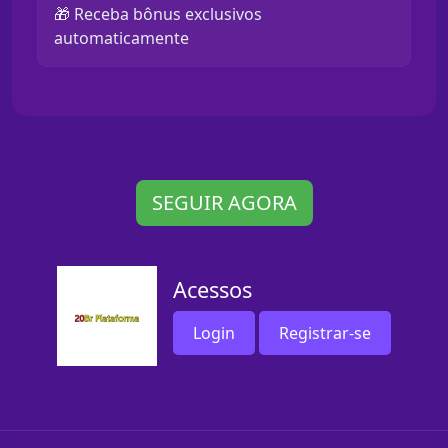
🎁 Receba bônus exclusivos
automaticamente
SEGUIR AGORA
Acessos
Login
Registrar-se