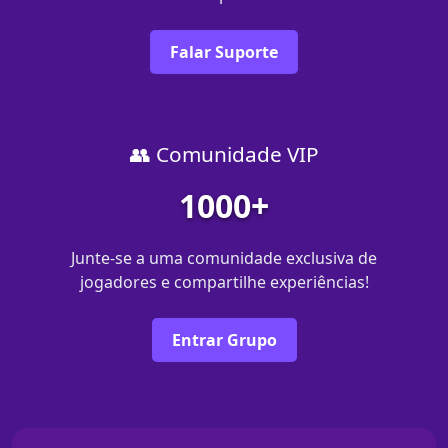
Falar Suporte
👥 Comunidade VIP
1000+
Junte-se a uma comunidade exclusiva de
jogadores e compartilhe experiências!
Entrar Grupo