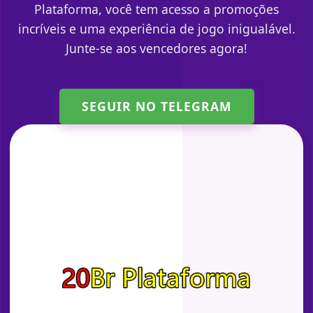
Plataforma, você tem acesso a promoções
incríveis e uma experiência de jogo inigualável.
Junte-se aos vencedores agora!
SEGUIR NO TELEGRAM