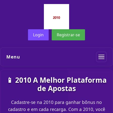
Login
Registrar-se
Menu
📱 2010 A Melhor Plataforma
de Apostas
Cadastre-se na 2010 para ganhar bônus no
cadastro e em cada recarga. Com a 2010, você