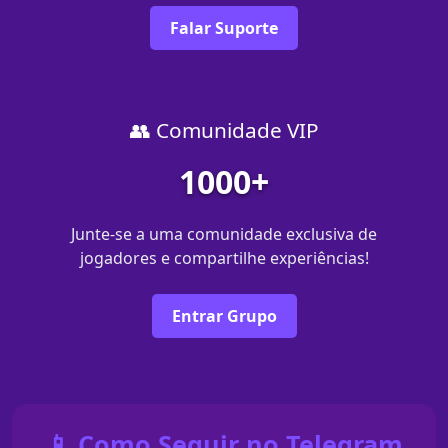
Falar Suporte
👥 Comunidade VIP
1000+
Junte-se a uma comunidade exclusiva de
jogadores e compartilhe experiências!
Entrar Grupo
📱 Como Seguir no Telegram