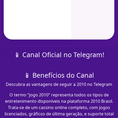
📱 Canal Oficial no Telegram!
📱 Benefícios do Canal
Descubra as vantagens de seguir a 2010 no Telegram
O termo “jogo 2010” representa todos os tipos de
entretenimento disponíveis na plataforma 2010 Brasil.
Trata-se de um cassino online completo, com jogos
licenciados, gráficos de última geração, e suporte total