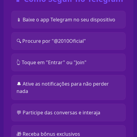
📱 Baixe o app Telegram no seu dispositivo
🔍 Procure por "@2010Oficial"
👆 Toque em "Entrar" ou "Join"
🔔 Ative as notificações para não perder
nada
💬 Participe das conversas e interaja
🎁 Receba bônus exclusivos