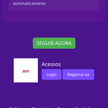
automaticamente
SEGUIR AGORA
Acessos
Login
Registrar-se