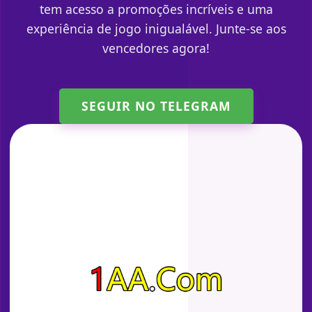
tem acesso a promoções incríveis e uma
experiência de jogo inigualável. Junte-se aos
vencedores agora!
SEGUIR NO TELEGRAM