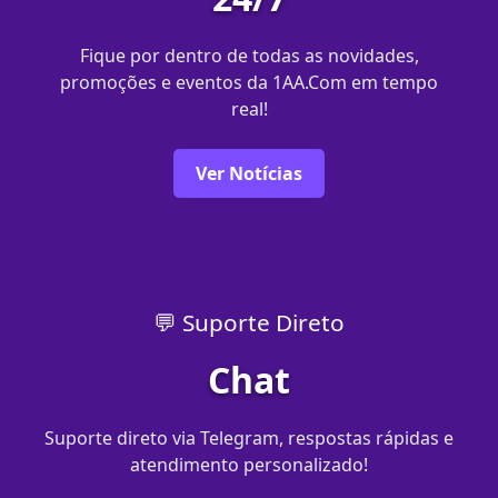
Fique por dentro de todas as novidades,
promoções e eventos da 1AA.Com em tempo
real!
Ver Notícias
💬 Suporte Direto
Chat
Suporte direto via Telegram, respostas rápidas e
atendimento personalizado!