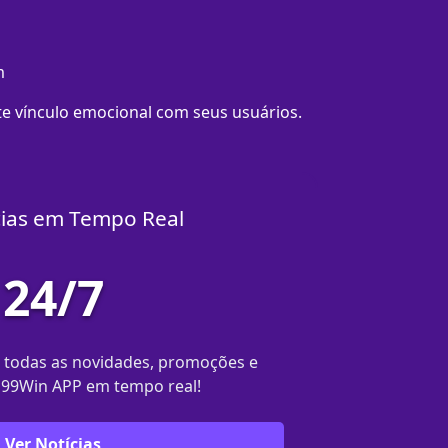
m
rte vínculo emocional com seus usuários.
cias em Tempo Real
24/7
e todas as novidades, promoções e
199Win APP em tempo real!
Ver Notícias