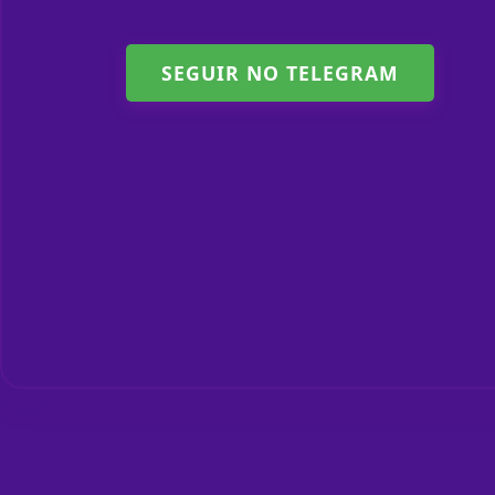
SEGUIR NO TELEGRAM