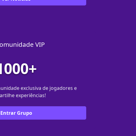
Comunidade VIP
1000+
unidade exclusiva de jogadores e
rtilhe experiências!
Entrar Grupo