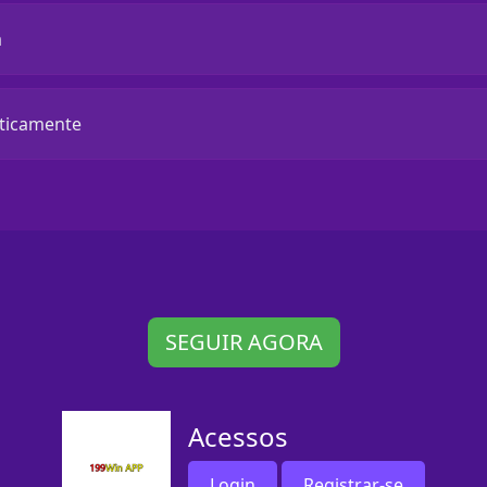
a
aticamente
SEGUIR AGORA
Acessos
Login
Registrar-se