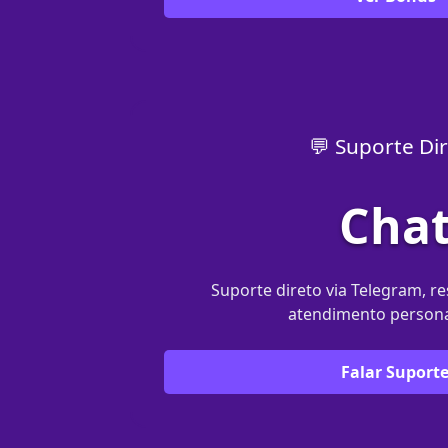
💬 Suporte Di
Cha
Suporte direto via Telegram, r
atendimento persona
Falar Suport