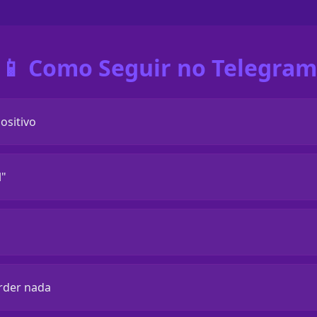
📱 Como Seguir no Telegram
ositivo
l"
erder nada