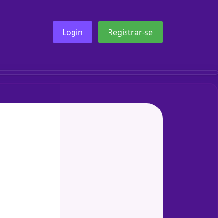
Login
Registrar-se