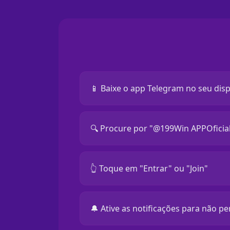
📱 Baixe o app Telegram no seu disp
🔍 Procure por "@199Win APPOficia
👆 Toque em "Entrar" ou "Join"
🔔 Ative as notificações para não p