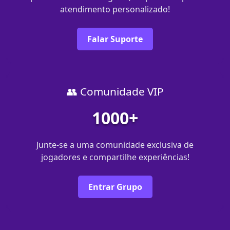
atendimento personalizado!
Falar Suporte
👥 Comunidade VIP
1000+
Junte-se a uma comunidade exclusiva de
jogadores e compartilhe experiências!
Entrar Grupo