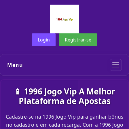
Login
Registrar-se
Menu
📱 1996 Jogo Vip A Melhor
Plataforma de Apostas
Cadastre-se na 1996 Jogo Vip para ganhar bônus
no cadastro e em cada recarga. Com a 1996 Jogo