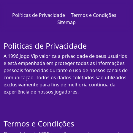
Políticas de Privacidade
Termos e Condições
Sitemap
Políticas de Privacidade
A 1996 Jogo Vip valoriza a privacidade de seus usuários
e está empenhada em proteger todas as informações
pessoais fornecidas durante o uso de nossos canais de
comunicação. Todos os dados coletados são utilizados
exclusivamente para fins de melhoria contínua da
experiência de nossos jogadores.
Termos e Condições