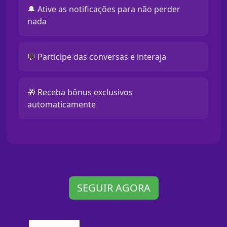
🔔 Ative as notificações para não perder
nada
💬 Participe das conversas e interaja
🎁 Receba bônus exclusivos
automaticamente
SEGUIR AGORA