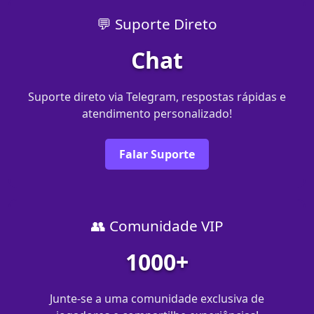
💬 Suporte Direto
Chat
Suporte direto via Telegram, respostas rápidas e
atendimento personalizado!
Falar Suporte
👥 Comunidade VIP
1000+
Junte-se a uma comunidade exclusiva de