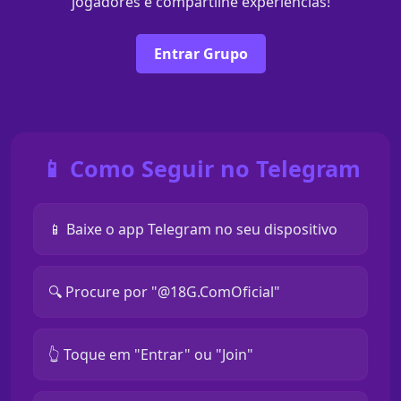
jogadores e compartilhe experiências!
Entrar Grupo
📱 Como Seguir no Telegram
📱 Baixe o app Telegram no seu dispositivo
🔍 Procure por "@18G.ComOficial"
👆 Toque em "Entrar" ou "Join"