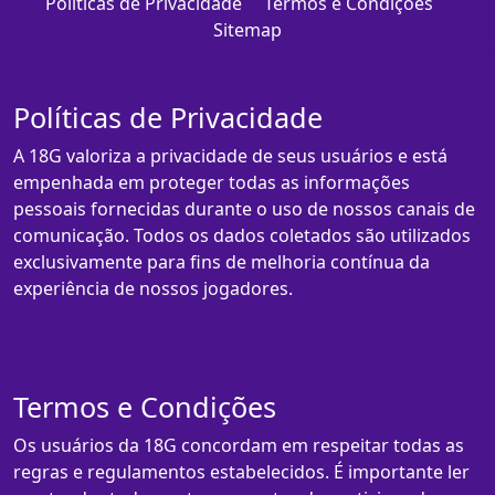
Políticas de Privacidade
Termos e Condições
Sitemap
Políticas de Privacidade
A 18G valoriza a privacidade de seus usuários e está
empenhada em proteger todas as informações
pessoais fornecidas durante o uso de nossos canais de
comunicação. Todos os dados coletados são utilizados
exclusivamente para fins de melhoria contínua da
experiência de nossos jogadores.
Termos e Condições
Os usuários da 18G concordam em respeitar todas as
regras e regulamentos estabelecidos. É importante ler