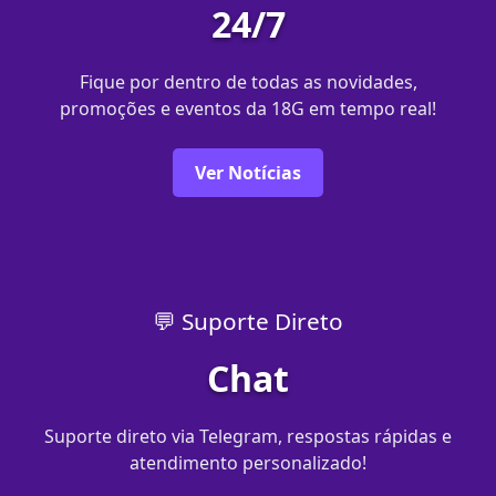
24/7
Fique por dentro de todas as novidades,
promoções e eventos da 18G em tempo real!
Ver Notícias
💬 Suporte Direto
Chat
Suporte direto via Telegram, respostas rápidas e
atendimento personalizado!