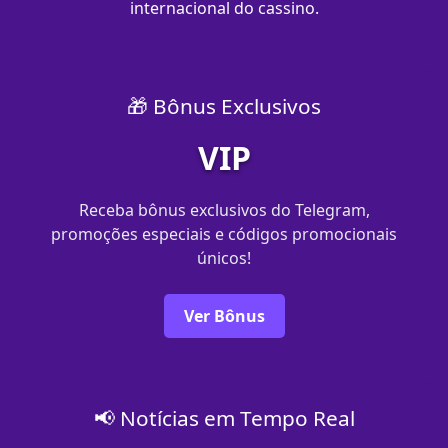
internacional do cassino.
🎁 Bônus Exclusivos
VIP
Receba bônus exclusivos do Telegram,
promoções especiais e códigos promocionais
únicos!
Ver Bônus
📢 Notícias em Tempo Real