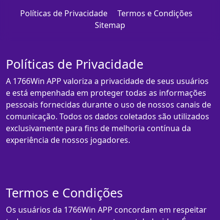
Políticas de Privacidade
Termos e Condições
Sitemap
Políticas de Privacidade
A 1766Win APP valoriza a privacidade de seus usuários
e está empenhada em proteger todas as informações
pessoais fornecidas durante o uso de nossos canais de
comunicação. Todos os dados coletados são utilizados
exclusivamente para fins de melhoria contínua da
experiência de nossos jogadores.
Termos e Condições
Os usuários da 1766Win APP concordam em respeitar