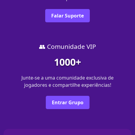
Falar Suporte
👥 Comunidade VIP
1000+
Junte-se a uma comunidade exclusiva de
jogadores e compartilhe experiências!
Entrar Grupo