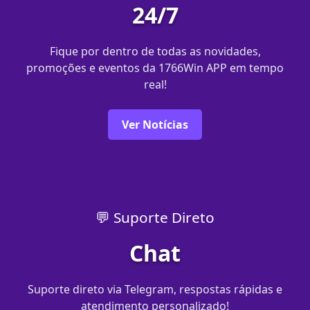
24/7
Fique por dentro de todas as novidades,
promoções e eventos da 1766Win APP em tempo
real!
Ver Notícias
💬 Suporte Direto
Chat
Suporte direto via Telegram, respostas rápidas e
atendimento personalizado!