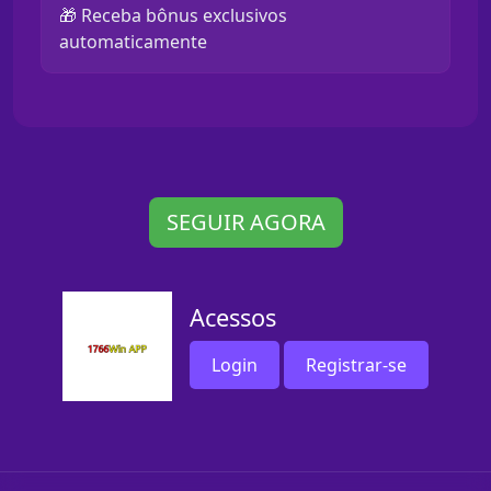
🎁 Receba bônus exclusivos
automaticamente
SEGUIR AGORA
Acessos
Login
Registrar-se