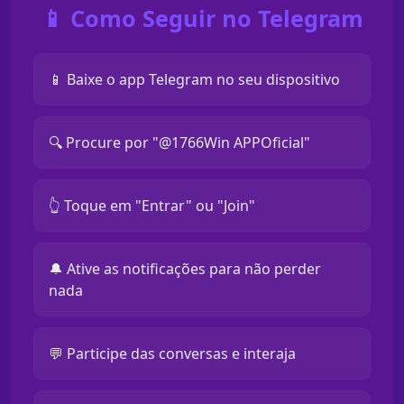
📱 Como Seguir no Telegram
📱 Baixe o app Telegram no seu dispositivo
🔍 Procure por "@1766Win APPOficial"
👆 Toque em "Entrar" ou "Join"
🔔 Ative as notificações para não perder
nada
💬 Participe das conversas e interaja