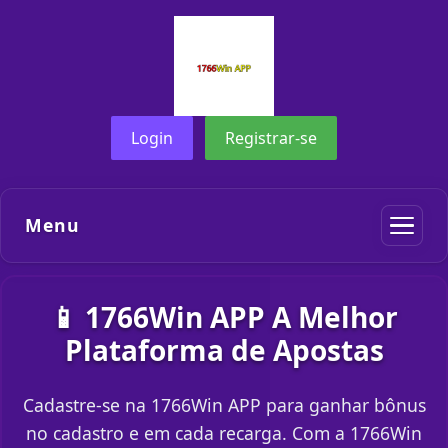
Login
Registrar-se
Menu
📱 1766Win APP A Melhor
Plataforma de Apostas
Cadastre-se na 1766Win APP para ganhar bônus
no cadastro e em cada recarga. Com a 1766Win