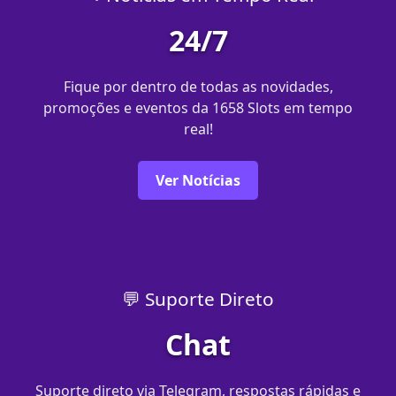
24/7
Fique por dentro de todas as novidades,
promoções e eventos da 1658 Slots em tempo
real!
Ver Notícias
💬 Suporte Direto
Chat
Suporte direto via Telegram, respostas rápidas e