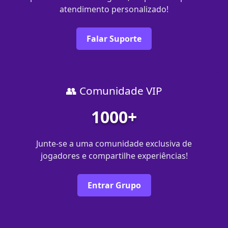
atendimento personalizado!
Falar Suporte
👥 Comunidade VIP
1000+
Junte-se a uma comunidade exclusiva de
jogadores e compartilhe experiências!
Entrar Grupo