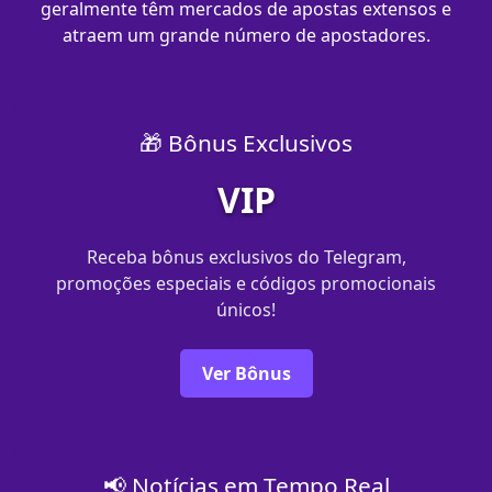
geralmente têm mercados de apostas extensos e
atraem um grande número de apostadores.
🎁 Bônus Exclusivos
VIP
Receba bônus exclusivos do Telegram,
promoções especiais e códigos promocionais
únicos!
Ver Bônus
📢 Notícias em Tempo Real