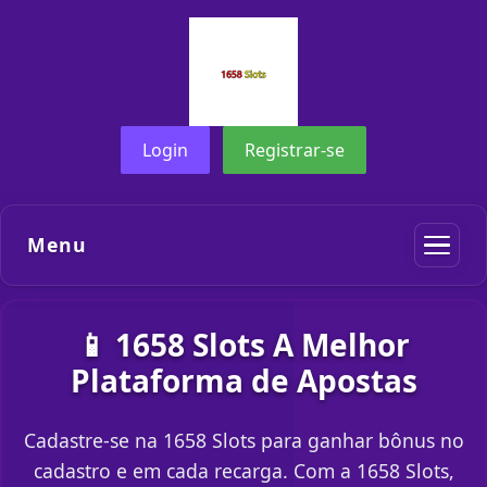
Login
Registrar-se
Menu
📱 1658 Slots A Melhor
Plataforma de Apostas
Cadastre-se na 1658 Slots para ganhar bônus no
cadastro e em cada recarga. Com a 1658 Slots,