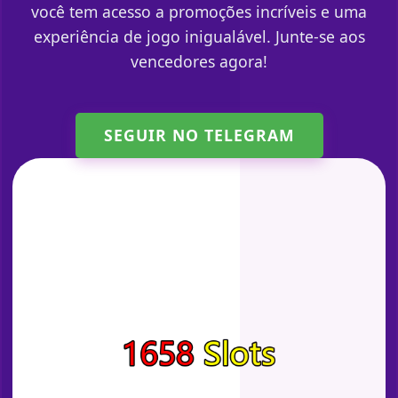
você tem acesso a promoções incríveis e uma
experiência de jogo inigualável. Junte-se aos
vencedores agora!
SEGUIR NO TELEGRAM