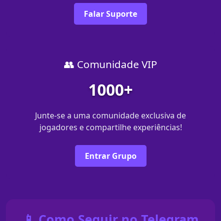
Falar Suporte
👥 Comunidade VIP
1000+
Junte-se a uma comunidade exclusiva de
jogadores e compartilhe experiências!
Entrar Grupo
📱 Como Seguir no Telegram