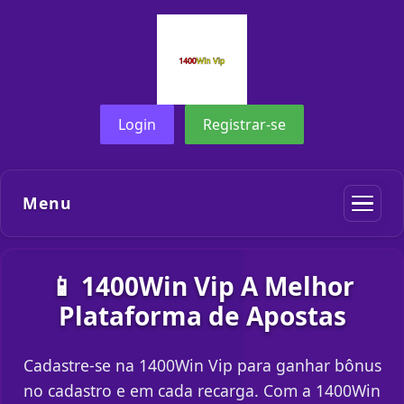
Login
Registrar-se
Menu
📱 1400Win Vip A Melhor
Plataforma de Apostas
Cadastre-se na 1400Win Vip para ganhar bônus
no cadastro e em cada recarga. Com a 1400Win