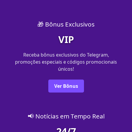
🎁 Bônus Exclusivos
VIP
Receba bônus exclusivos do Telegram,
promoções especiais e códigos promocionais
únicos!
Ver Bônus
📢 Notícias em Tempo Real
24/7