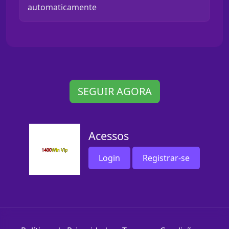
automaticamente
SEGUIR AGORA
Acessos
Login
Registrar-se