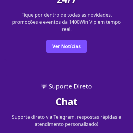
Fique por dentro de todas as novidades,
promoções e eventos da 1400Win Vip em tempo
real!
Ver Notícias
💬 Suporte Direto
Chat
Suporte direto via Telegram, respostas rápidas e
atendimento personalizado!