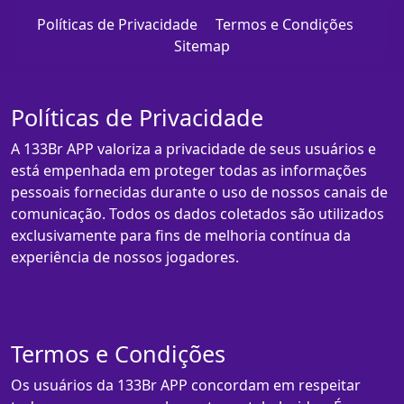
Políticas de Privacidade
Termos e Condições
Sitemap
Políticas de Privacidade
A 133Br APP valoriza a privacidade de seus usuários e
está empenhada em proteger todas as informações
pessoais fornecidas durante o uso de nossos canais de
comunicação. Todos os dados coletados são utilizados
exclusivamente para fins de melhoria contínua da
experiência de nossos jogadores.
Termos e Condições
Os usuários da 133Br APP concordam em respeitar