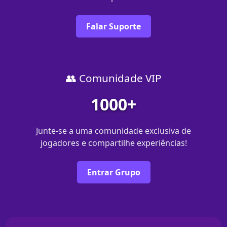
Falar Suporte
👥 Comunidade VIP
1000+
Junte-se a uma comunidade exclusiva de
jogadores e compartilhe experiências!
Entrar Grupo