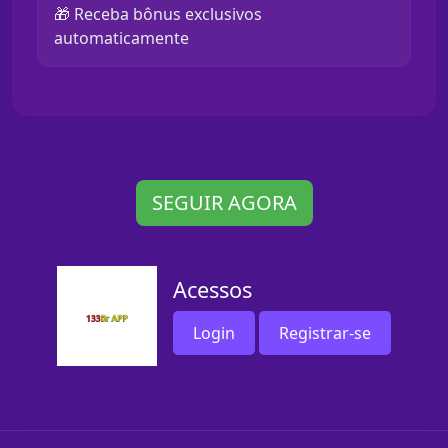
🎁 Receba bônus exclusivos
automaticamente
SEGUIR AGORA
Acessos
Login
Registrar-se